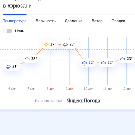
в Юрюзани
Температура
Влажность
Давление
Ветер
Осадки
Ночь
27°
27°
23°
23°
22°
22°
21°
6 авг
7 авг
8 авг
9 авг
10 авг
11 авг
12 авг
Источник данных