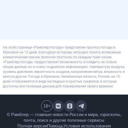
На этой странице «Рамблер/погоды» представлен прогноз погоды в
Юрюзани на 10 дней, благодаря которому нетрудно понять возможные
климатические скачки, включая прогнозы по каждым трем часам.
«Рамблер/погода» предоставляет возможность отследить не только
общие данные, но и очень подробную информацию: температуру воздуха,
уровень давления, вероятность осадков, направление ветра, влажность и
многое другое. Погода в Юрюзани, Челябинская область, Россия, на 10
дней отображается в виде наглядных и простых графиков, в которых
доступны все полезные данные для планирования своего времени.
18
+
© Рамблер — главные новости России и мира,
гороскопы, почта, поиск и другие полезные сервисы
Полная версия
Помощь
Условия использования