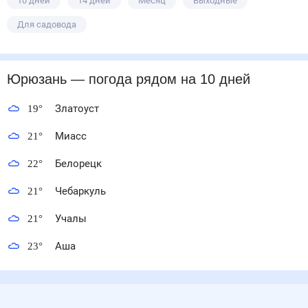
10 дней
14 дней
Месяц
Выходные
Для садовода
Юрюзань
— погода рядом
на 10 дней
19
°
Златоуст
21
°
Миасс
22
°
Белорецк
21
°
Чебаркуль
21
°
Учалы
23
°
Аша