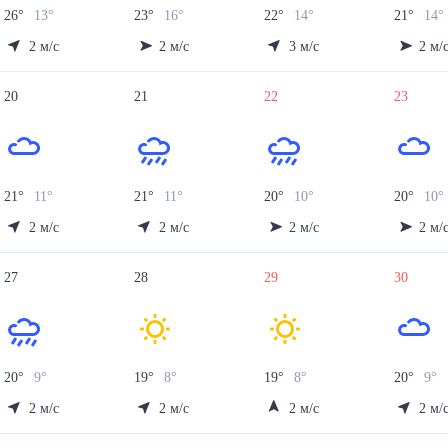
26
°
13
°
23
°
16
°
22
°
14
°
21
°
14
°
2
м/с
2
м/с
3
м/с
2
м/
20
21
22
23
21
°
11
°
21
°
11
°
20
°
10
°
20
°
10
°
2
м/с
2
м/с
2
м/с
2
м/
27
28
29
30
20
°
9
°
19
°
8
°
19
°
8
°
20
°
9
°
2
м/с
2
м/с
2
м/с
2
м/