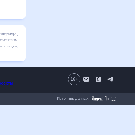
включает
ике и даст
30 дней.
ным к
18
+
Все проекты
Источник данных