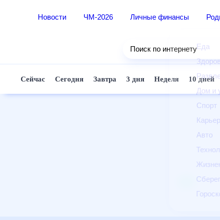
Новости
ЧМ-2026
Личные финансы
Ро
Еда
Поиск по интернету
Здор
Разв
Сейчас
Сегодня
Завтра
3 дня
Неделя
10 д
Дом 
Спор
Карь
Авто
Техн
Жизн
Сбер
Горо