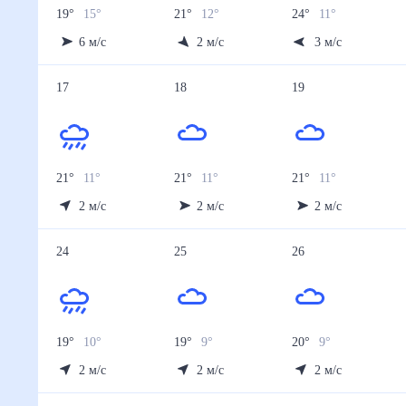
19
°
15
°
21
°
12
°
24
°
11
°
6
м/с
2
м/с
3
м/с
17
18
19
21
°
11
°
21
°
11
°
21
°
11
°
2
м/с
2
м/с
2
м/с
24
25
26
19
°
10
°
19
°
9
°
20
°
9
°
2
м/с
2
м/с
2
м/с