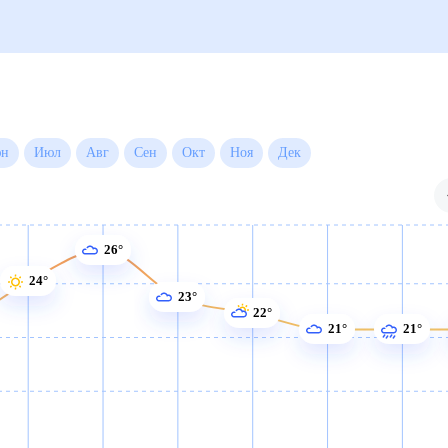
есяц
Июн
Июл
Авг
Сен
Окт
Ноя
Дек
26°
24°
23°
22°
21°
21°