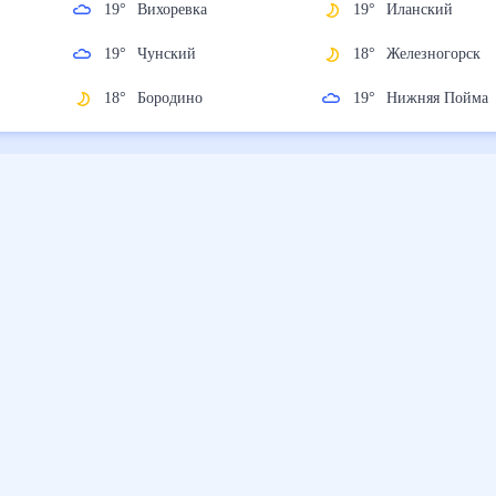
19
°
Вихоревка
19
°
Иланский
к
19
°
Чунский
18
°
Железногор
18
°
Бородино
19
°
Нижняя Пой