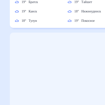
19
°
Братск
19
°
Тайшет
19
°
Канск
18
°
Нижнеудинс
18
°
Тулун
19
°
Покосное