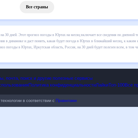
Все страны
 погоды в Юртах на 30 дней. Этот прогноз погоды в Юртах на месяц 
 т.д. Хорошая визуализация прогноза покажет все изменения в динам
каким изменениям нужно быть готовым и как правильно спланировать 
ия, на 30 дней будет полезен всем, в том числе людям, чувствитель
опы, почта, поиск и другие полезные сервисы
 использования
Политика конфиденциальности
Лайки
Топ-100
ые технологии в соответствии с
Правилами