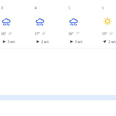
3
4
5
6
16
°
8
°
17
°
8
°
16
°
7
°
15
°
6
°
3
м/с
2
м/с
3
м/с
2
м/