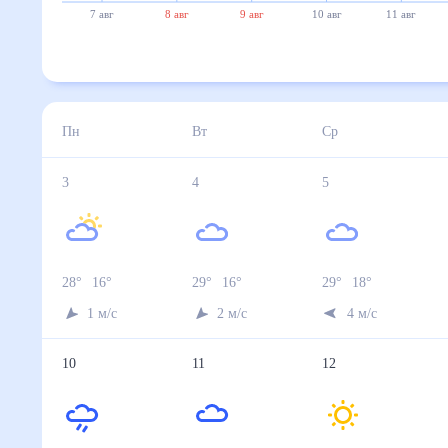
7 авг
8 авг
9 авг
10 авг
11 авг
Пн
Вт
Ср
3
4
5
28
°
16
°
29
°
16
°
29
°
18
°
1
м/с
2
м/с
4
м/с
10
11
12