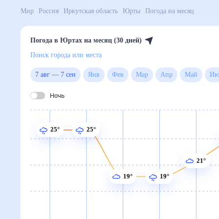
Мир
Россия
Иркутская область
Юрты
Погода на м
Погода в Юртах на месяц (30 дней)
Поиск города или места
7 авг
—
7 сен
Янв
Фев
Мар
Апр
Май
Ночь
25°
25°
21°
19°
19°