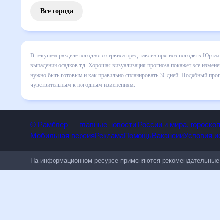
Все города
В текущем разделе погодного сервиса представлен прогноз
все сведения по дневной температуре , выпадении осадков
понять, какая будет погода в Юртах в ближайший месяц, к 
Подобный прогноз погоды в Юртах, Иркутская область, Росс
погодным изменениям.
© Рамблер — главные новости России и мира, гороск
Мобильная версия
Реклама
Помощь
Вакансии
Условия
На информационном ресурсе применяются рекомендательн