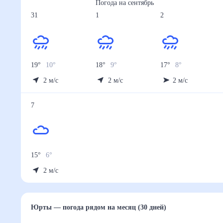
Погода на
сентябрь
31
1
2
19
°
10
°
18
°
9
°
17
°
8
°
2
м/с
2
м/с
2
м/с
7
15
°
6
°
2
м/с
Юрты
— погода рядом
на месяц (30 дней)