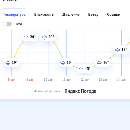
Температура
Влажность
Давление
Ветер
Осадки
Ночь
20°
20°
18°
16°
16°
16°
15°
8 авг
9 авг
10 авг
11 авг
12 авг
13 авг
14 авг
Источник данных