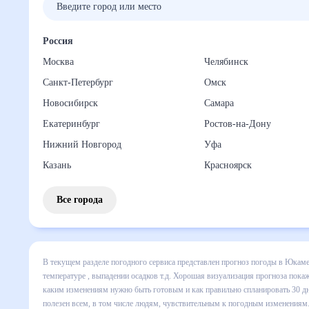
Россия
Москва
Челябинск
Санкт-Петербург
Омск
Новосибирск
Самара
Екатеринбург
Ростов-на-Дону
Нижний Новгород
Уфа
Казань
Красноярск
Все города
В текущем разделе погодного сервиса представлен прогно
месяц включает все сведения по дневной температуре , вы
динамике и даст понять, какая будет погода в Юкаменском
спланировать 30 дней. Подобный прогноз погоды в Юкаменс