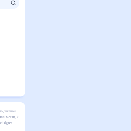
ком на
зменения в
правильно
, в том