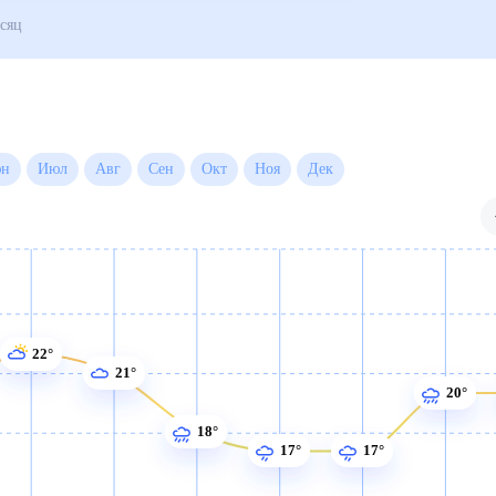
Погода на месяц
Июн
Июл
Авг
Сен
Окт
Ноя
Дек
22°
21°
20°
18°
17°
17°