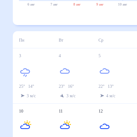
6 авг
7 авг
8 авг
9 авг
10 авг
Пн
Вт
Ср
3
4
5
25
°
14
°
23
°
16
°
22
°
13
°
3
м/с
3
м/с
4
м/с
10
11
12