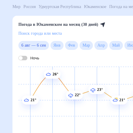
Мир
Россия
Удмуртская Республика
Юкаменское
Погода в Юкаменском на месяц (30 дней)
Поиск города или места
6 авг
—
6 сен
Янв
Фев
Мар
Апр
Май
Ночь
26°
23°
22°
21°
21°