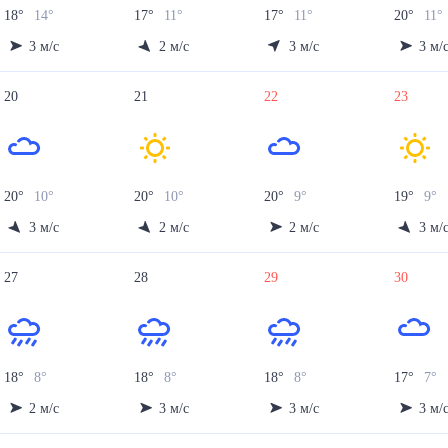
18
°
14
°
17
°
11
°
17
°
11
°
20
°
11
°
3
м/с
2
м/с
3
м/с
3
м/
20
21
22
23
20
°
10
°
20
°
10
°
20
°
9
°
19
°
9
°
3
м/с
2
м/с
2
м/с
3
м/
27
28
29
30
18
°
8
°
18
°
8
°
18
°
8
°
17
°
7
°
2
м/с
3
м/с
3
м/с
3
м/