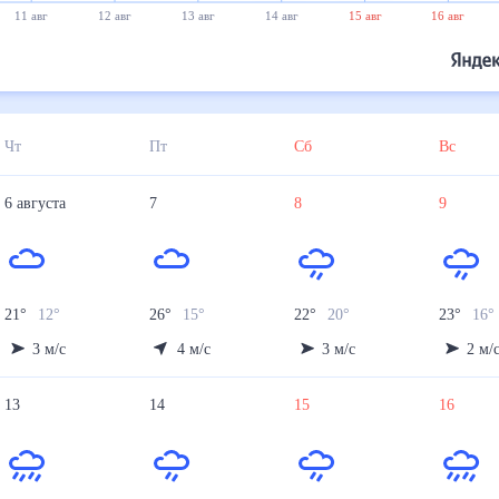
11 авг
12 авг
13 авг
14 авг
15 авг
16 авг
Чт
Пт
Сб
Вс
6
августа
7
8
9
21
°
12
°
26
°
15
°
22
°
20
°
23
°
16
°
3
м/с
4
м/с
3
м/с
2
м/
13
14
15
16