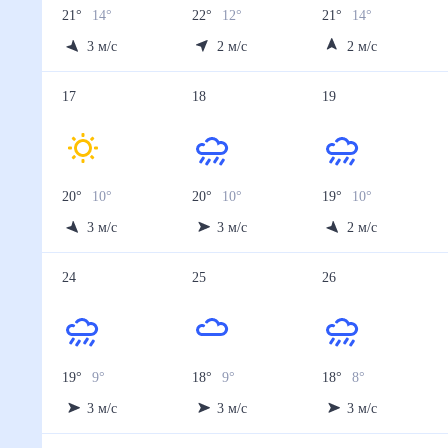
21
°
14
°
22
°
12
°
21
°
14
°
3
м/с
2
м/с
2
м/с
17
18
19
20
°
10
°
20
°
10
°
19
°
10
°
3
м/с
3
м/с
2
м/с
24
25
26
19
°
9
°
18
°
9
°
18
°
8
°
3
м/с
3
м/с
3
м/с