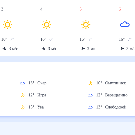
3
4
5
6
16
°
7
°
16
°
6
°
16
°
7
°
16
°
7
°
3
м/с
3
м/с
3
м/с
3
м/
13
°
Очер
10
°
Омутнинск
12
°
Игра
12
°
Верещагино
15
°
Ува
13
°
Слободской