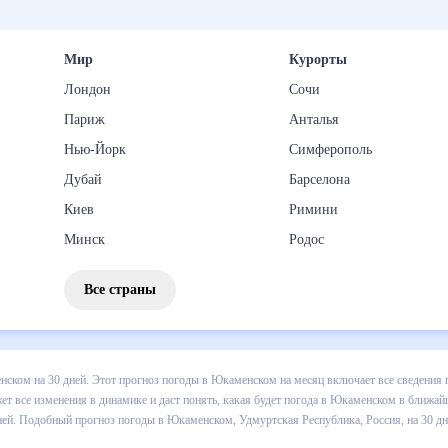
Мир
Курорты
Лондон
Сочи
Париж
Анталья
Нью-Йорк
Симферополь
Дубай
Барселона
Киев
Римини
Минск
Родос
Все страны
з погоды в Юкаменском на 30 дней. Этот прогноз погоды в Юкаменс
падении осадков т.д. Хорошая визуализация прогноза покажет все и
 в ближайший месяц, к каким изменениям нужно быть готовым и как 
ком, Удмуртская Республика, Россия, на 30 дней будет полезен всем