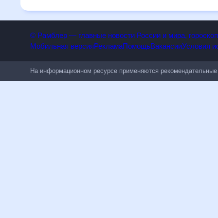
числе людям, чувствительным к погодным изменениям.
© Рамблер — главные новости России и мира, гороск
Мобильная версия
Реклама
Помощь
Вакансии
Условия
На информационном ресурсе применяются рекомендательн