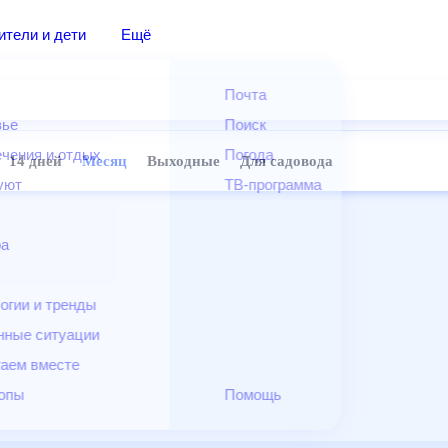
дители и дети
Ещё
Почта
овье
Поиск
лечения и отдых
Погода
ней
14 дней
Месяц
Выходные
Для садовода
и уют
ТВ-программа
т
ера
ологии и тренды
енные ситуации
егаем вместе
скопы
Помощь