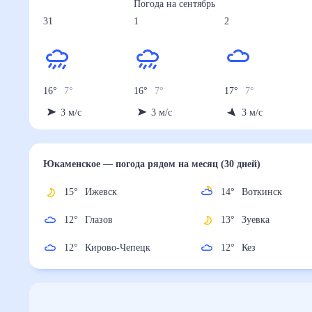
Погода на
сентябрь
31
1
2
16
°
7
°
16
°
7
°
17
°
7
°
3
м/с
3
м/с
3
м/с
Юкаменское
— погода рядом
на месяц (30 дней)
15
°
Ижевск
14
°
Воткинск
12
°
Глазов
13
°
Зуевка
12
°
Кирово-Чепецк
12
°
Кез