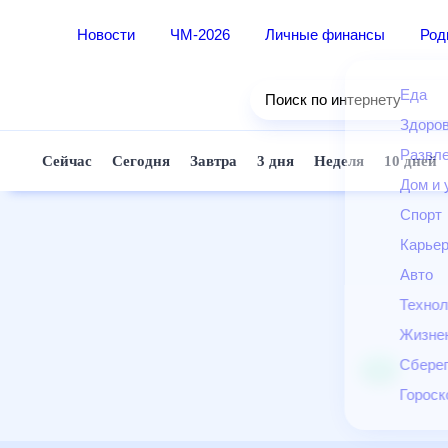
Новости
ЧМ-2026
Личные финансы
Ро
Еда
Поиск по интернету
Здор
Разв
Сейчас
Сегодня
Завтра
3 дня
Неделя
10 д
Дом 
Спор
Карь
Авто
Техн
Жизн
Сбер
Горо