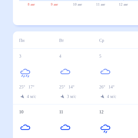
8 авг
9 авг
10 авг
11 авг
12 авг
Пн
Вт
Ср
3
4
5
25
°
17
°
25
°
14
°
26
°
14
°
4
м/с
3
м/с
4
м/с
10
11
12