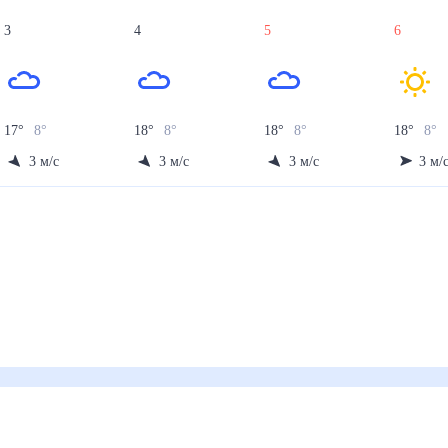
3
4
5
6
17
°
8
°
18
°
8
°
18
°
8
°
18
°
8
°
3
м/с
3
м/с
3
м/с
3
м/