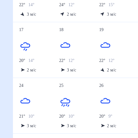
22
°
14
°
24
°
12
°
22
°
15
°
3
м/с
2
м/с
3
м/с
17
18
19
20
°
14
°
22
°
12
°
22
°
12
°
2
м/с
3
м/с
2
м/с
24
25
26
21
°
10
°
20
°
10
°
20
°
9
°
3
м/с
3
м/с
2
м/с