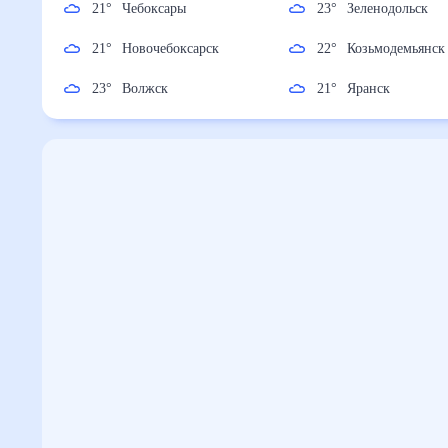
21
°
Чебоксары
23
°
Зеленодольс
21
°
Новочебоксарск
22
°
Козьмодемья
23
°
Волжск
21
°
Яранск