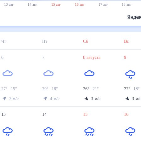
13 авг
14 авг
15 авг
16 авг
17 авг
18 авг
Чт
Пт
Сб
Вс
6
7
8
августа
9
27
°
15
°
29
°
18
°
26
°
21
°
22
°
18
°
3
м/с
4
м/с
3
м/с
3
м/
13
14
15
16