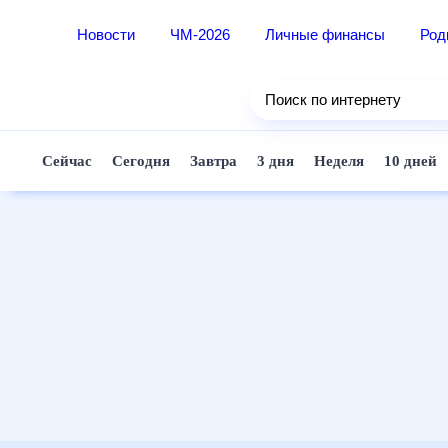
Новости
ЧМ-2026
Личные финансы
Ро
Еда
Поиск по интернету
Здор
Разв
Сейчас
Сегодня
Завтра
3 дня
Неделя
10 д
Дом 
Спор
Карь
Авто
Техн
Жизн
Сбер
Горо