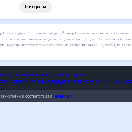
Все страны
з погоды в Йошкар-Оле на 30 дней. Этот прогноз погоды в Йошкар-О
падении осадков т.д. Хорошая визуализация прогноза покажет все и
 в ближайший месяц, к каким изменениям нужно быть готовым и как 
Оле, Республика Марий Эл, Россия, на 30 дней будет полезен всем, 
опы, почта, поиск и другие полезные сервисы
 использования
Политика конфиденциальности
Лайки
Топ-100
ые технологии в соответствии с
Правилами