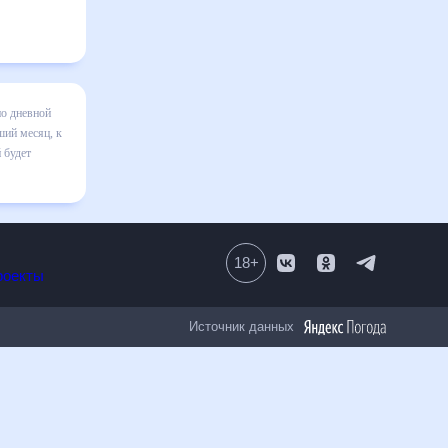
ле на
зменения в
правильно
в том
18
+
Все проекты
Источник данных