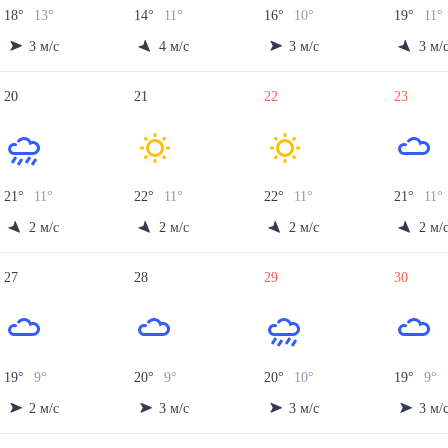
18
°
13
°
14
°
11
°
16
°
10
°
19
°
11
°
3
м/с
4
м/с
3
м/с
3
м/
20
21
22
23
21
°
11
°
22
°
11
°
22
°
11
°
21
°
11
°
2
м/с
2
м/с
2
м/с
2
м/
27
28
29
30
19
°
9
°
20
°
9
°
20
°
10
°
19
°
9
°
2
м/с
3
м/с
3
м/с
3
м/