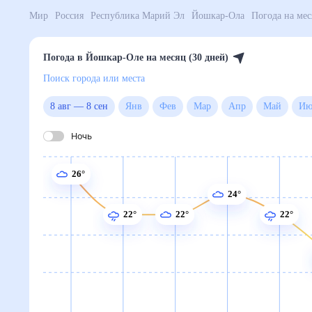
Мир
Россия
Республика Марий Эл
Йошкар-Ола
По
Погода в Йошкар-Оле на месяц (30 дней)
Поиск города или места
8 авг
—
8 сен
Янв
Фев
Мар
Апр
Май
Ночь
26°
24°
22°
22°
22°