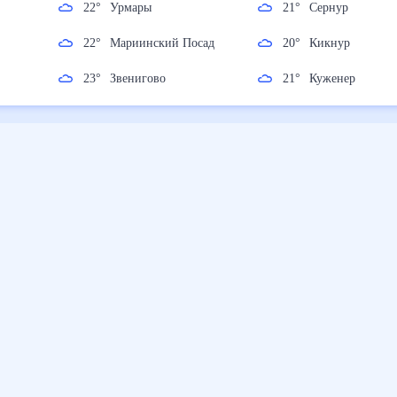
к
22
°
Урмары
21
°
Сернур
нск
22
°
Мариинский Посад
20
°
Кикнур
23
°
Звенигово
21
°
Куженер