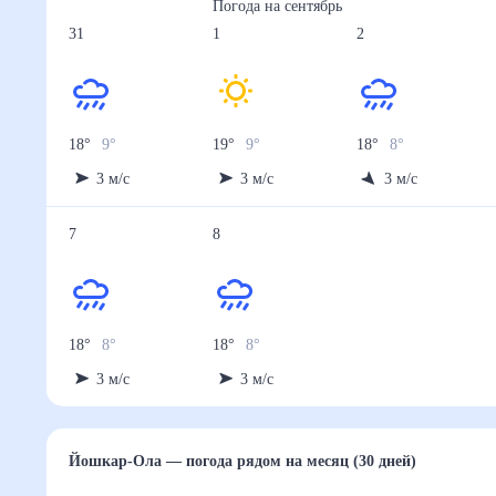
Погода на
сентябрь
31
1
2
18
°
9
°
19
°
9
°
18
°
8
°
3
м/с
3
м/с
3
м/с
7
8
18
°
8
°
18
°
8
°
3
м/с
3
м/с
Йошкар-Ола
— погода рядом
на месяц (30 дней)