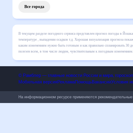
Все города
В текущем разделе погодного сервиса представлен прогно
месяц включает все сведения по дневной температуре , вы
динамике и даст понять, какая будет погода в Йошкар-Оле
спланировать 30 дней. Подобный прогноз погоды в Йошкар-
числе людям, чувствительным к погодным изменениям.
© Рамблер — главные новости России и мира, гороск
Мобильная версия
Реклама
Помощь
Вакансии
Условия
На информационном ресурсе применяются рекомендательн