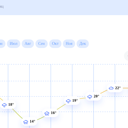
года на месяц
Июн
Июл
Авг
Сен
Окт
Ноя
Дек
22°
20°
19°
18°
16°
14°