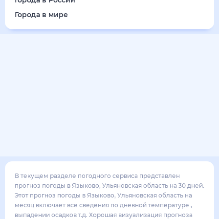
16
°
10
°
3
м/с
воскресенье
16 августа