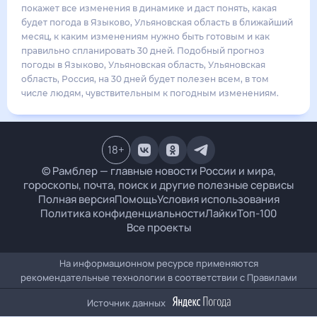
18
°
11
°
2
м/с
понедельник
17 августа