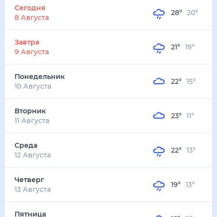
28
°
20
°
2
м/с
завтра
9 августа