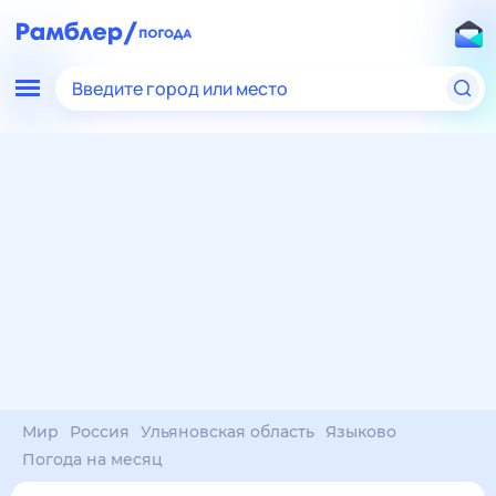
Введите город или место
Мир
Россия
Ульяновская область
Языково
Погода на месяц
Погода на месяц (30 дней)
в Языково
8 авг
–
8 сен
янв
фев
мар
апр
май
июн
июл
авг
сен
окт
ноя
дек
Ночь
28°
23°
22°
22°
21°