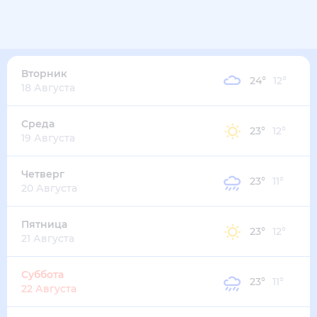
22
°
15
°
3
м/с
вторник
11 августа