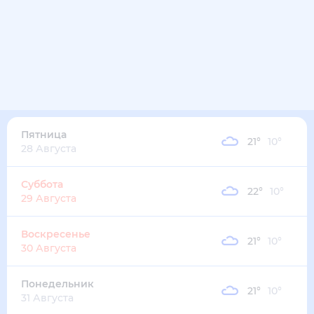
22
°
13
°
3
м/с
четверг
13 августа