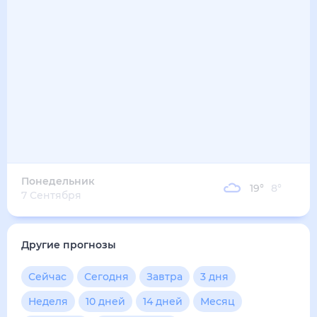
15
°
11
°