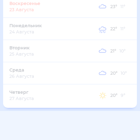
23
°
11
°
1
м/с
среда
12 августа