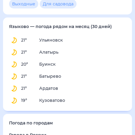
4
м/с
суббота
15 августа