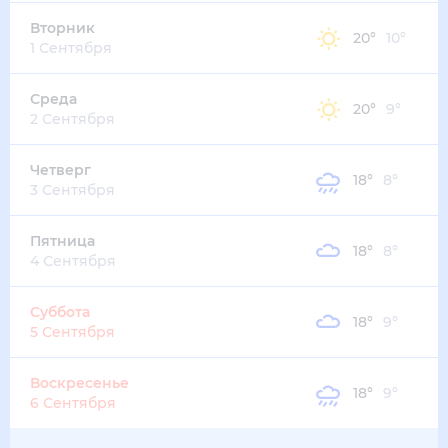
19
°
13
°
3
м/с
пятница
14 августа