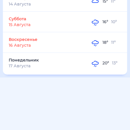
21
°
19
°
2
м/с
понедельник
10 августа