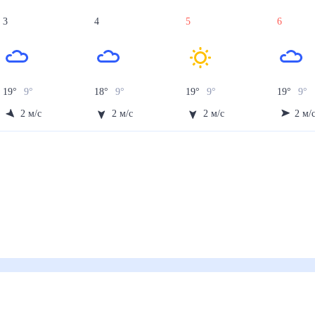
3
4
5
6
19
°
9
°
18
°
9
°
19
°
9
°
19
°
9
°
2
м/с
2
м/с
2
м/с
2
м/