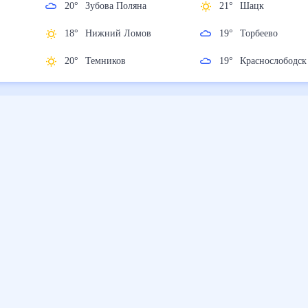
20
°
Зубова Поляна
21
°
Шацк
18
°
Нижний Ломов
19
°
Торбеево
20
°
Темников
19
°
Краснослобо