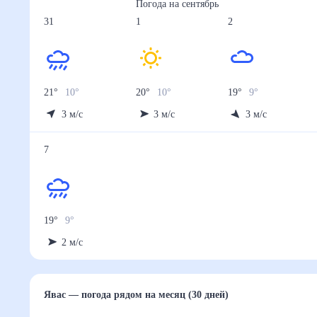
Погода на
сентябрь
31
1
2
21
°
10
°
20
°
10
°
19
°
9
°
3
м/с
3
м/с
3
м/с
7
19
°
9
°
2
м/с
Явас
— погода рядом
на месяц (30 дней)