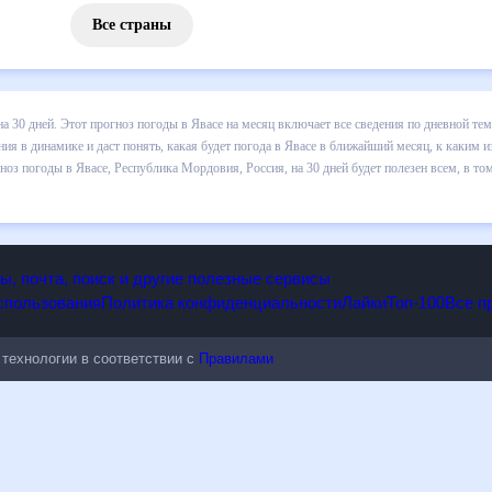
Все страны
 погоды в Явасе на 30 дней. Этот прогноз погоды в Явасе на месяц 
 т.д. Хорошая визуализация прогноза покажет все изменения в динам
каким изменениям нужно быть готовым и как правильно спланировать 
оссия, на 30 дней будет полезен всем, в том числе людям, чувствит
опы, почта, поиск и другие полезные сервисы
 использования
Политика конфиденциальности
Лайки
Топ-100
ые технологии в соответствии с
Правилами