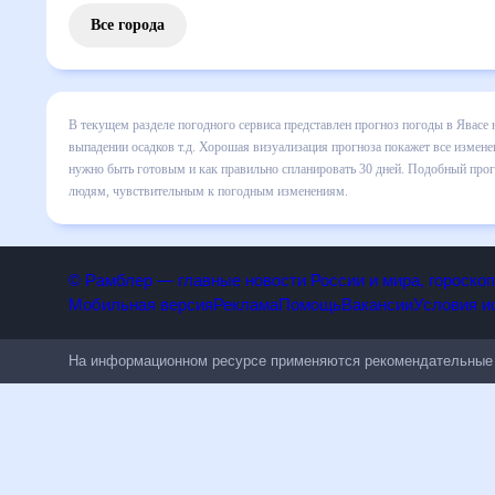
Все города
В текущем разделе погодного сервиса представлен прогноз
все сведения по дневной температуре , выпадении осадков
понять, какая будет погода в Явасе в ближайший месяц, к 
Подобный прогноз погоды в Явасе, Республика Мордовия, Р
погодным изменениям.
© Рамблер — главные новости России и мира, гороск
Мобильная версия
Реклама
Помощь
Вакансии
Условия
На информационном ресурсе применяются рекомендательн