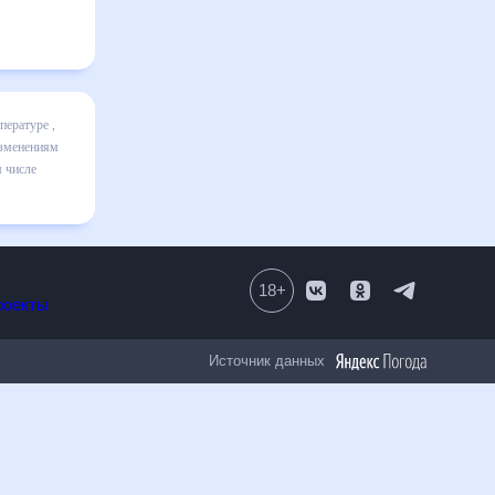
включает
ике и даст
30 дней.
ельным к
18
+
Все проекты
Источник данных