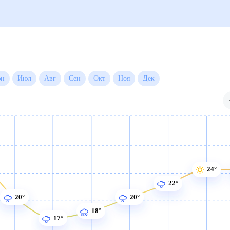
а месяц
Июн
Июл
Авг
Сен
Окт
Ноя
Дек
24°
22°
20°
20°
18°
17°