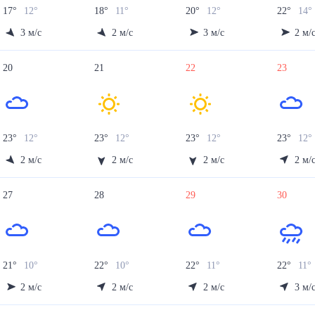
17
°
12
°
18
°
11
°
20
°
12
°
22
°
14
°
3
м/с
2
м/с
3
м/с
2
м/
20
21
22
23
23
°
12
°
23
°
12
°
23
°
12
°
23
°
12
°
2
м/с
2
м/с
2
м/с
2
м/
27
28
29
30
21
°
10
°
22
°
10
°
22
°
11
°
22
°
11
°
2
м/с
2
м/с
2
м/с
3
м/