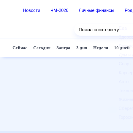
Новости
ЧМ-2026
Личные финансы
Ро
Еда
Поиск по интернету
Здор
Разв
Сейчас
Сегодня
Завтра
3 дня
Неделя
10 д
Дом 
Спор
Карь
Авто
Техн
Жизн
Сбер
Горо