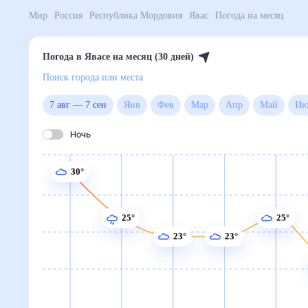
Мир
Россия
Республика Мордовия
Явас
Погода н
Погода в Явасе на месяц (30 дней)
Поиск города или места
7 авг
—
7 сен
Янв
Фев
Мар
Апр
Май
Ночь
30°
25°
25°
23°
23°