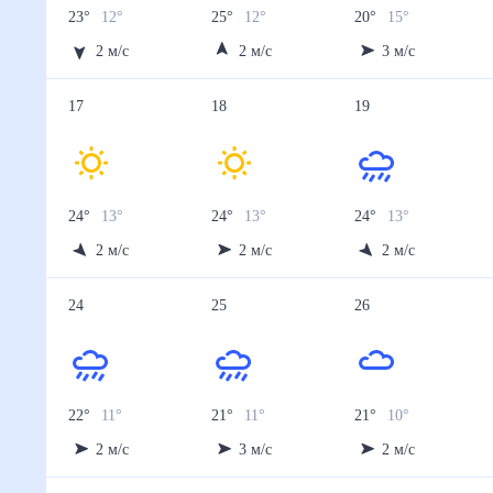
23
°
12
°
25
°
12
°
20
°
15
°
2
м/с
2
м/с
3
м/с
17
18
19
24
°
13
°
24
°
13
°
24
°
13
°
2
м/с
2
м/с
2
м/с
24
25
26
22
°
11
°
21
°
11
°
21
°
10
°
2
м/с
3
м/с
2
м/с