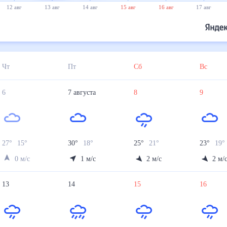
12 авг
13 авг
14 авг
15 авг
16 авг
17 авг
Чт
Пт
Сб
Вс
6
7
августа
8
9
27
°
15
°
30
°
18
°
25
°
21
°
23
°
19
°
0
м/с
1
м/с
2
м/с
2
м/
13
14
15
16