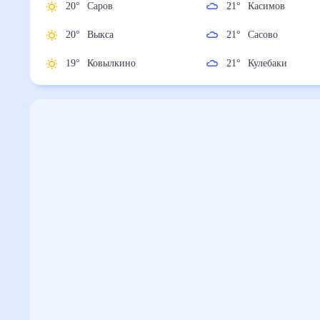
20
°
Саров
21
°
Касимов
20
°
Выкса
21
°
Сасово
19
°
Ковылкино
21
°
Кулебаки