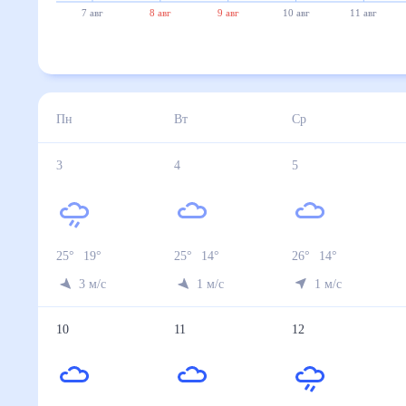
7 авг
8 авг
9 авг
10 авг
11 авг
Пн
Вт
Ср
3
4
5
25
°
19
°
25
°
14
°
26
°
14
°
3
м/с
1
м/с
1
м/с
10
11
12