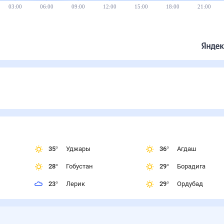
03:00
06:00
09:00
12:00
15:00
18:00
21:00
35
°
Уджары
36
°
Агдаш
28
°
Гобустан
29
°
Борадига
23
°
Лерик
29
°
Ордубад