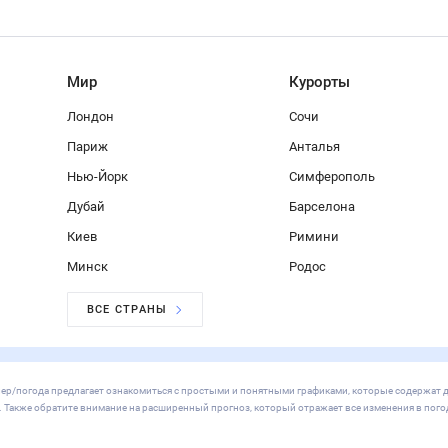
Мир
Курорты
Лондон
Сочи
Париж
Анталья
Нью-Йорк
Симферополь
Дубай
Барселона
Киев
Римини
Минск
Родос
ВСЕ СТРАНЫ
мблер/погода предлагает ознакомиться с простыми и понятными графиками, которые содержат 
х. Также обратите внимание на расширенный прогноз, который отражает все изменения в пого