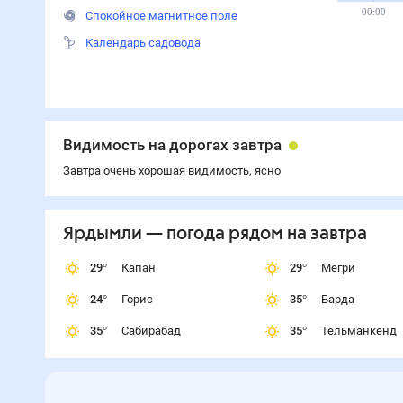
00:00
Спокойное магнитное поле
Календарь садовода
Видимость на дорогах завтра
Завтра очень хорошая видимость, ясно
Ярдымли
— погода рядом
на завтра
29
°
Капан
29
°
Мегри
24
°
Горис
35
°
Барда
35
°
Сабирабад
35
°
Тельманкенд