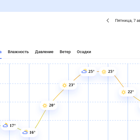
Пятница
,
7
а
а
Влажность
Давление
Ветер
Осадки
25°
25°
23°
22°
20°
17°
16°