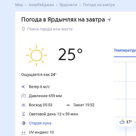
Мир
Азербайджан
Ярдымли
Погода на завтра
Погода в Ярдымлях на завтра
Поиск города или места
25
°
Температур
Ощущается как
24
°
Ветер 6 м/с
Давление 659 мм
Восход 05:53
Закат 19:52
Световой день 13 ч 59 мин
17°
Старая луна
UV-индекс 10