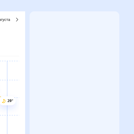
вгуста
20°