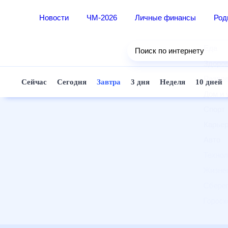
Новости
ЧМ-2026
Личные финансы
Ро
Еда
Поиск по интернету
Здор
Разв
Сейчас
Сегодня
Завтра
3 дня
Неделя
10 д
Дом 
Спор
Карь
Авто
Техн
Жизн
Сбер
Горо