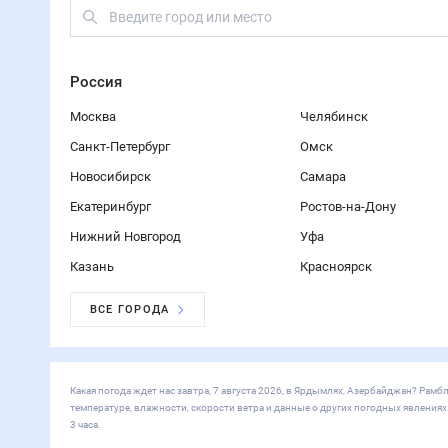
Россия
Москва
Челябинск
Санкт-Петербург
Омск
Новосибирск
Самара
Екатеринбург
Ростов-на-Дону
Нижний Новгород
Уфа
Казань
Красноярск
ВСЕ ГОРОДА
Какая погода ждет нас завтра, 7 августа 2026, в Ярдымлях, Азербайджан? Ра
температуре, влажности, скорости ветра и данные о других погодных явления
3 часа.