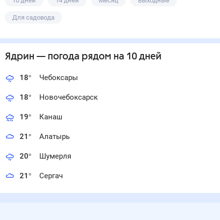
10 дней
14 дней
Месяц
Выходные
Для садовода
Ядрин
— погода рядом
на 10 дней
18
°
Чебоксары
18
°
Новочебоксарск
19
°
Канаш
21
°
Алатырь
20
°
Шумерля
21
°
Сергач