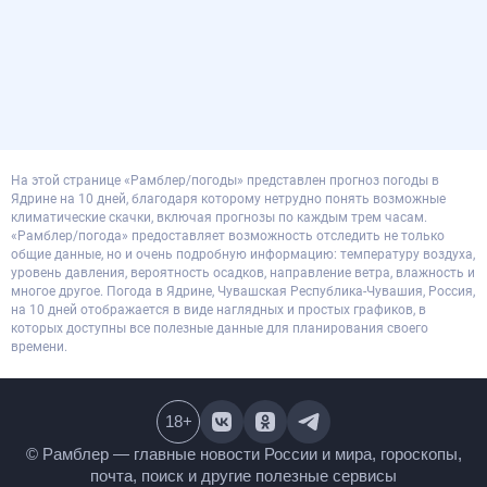
На этой странице «Рамблер/погоды» представлен прогноз погоды в
Ядрине на 10 дней, благодаря которому нетрудно понять возможные
климатические скачки, включая прогнозы по каждым трем часам.
«Рамблер/погода» предоставляет возможность отследить не только
общие данные, но и очень подробную информацию: температуру воздуха,
уровень давления, вероятность осадков, направление ветра, влажность и
многое другое. Погода в Ядрине, Чувашская Республика-Чувашия, Россия,
на 10 дней отображается в виде наглядных и простых графиков, в
которых доступны все полезные данные для планирования своего
времени.
18
+
© Рамблер — главные новости России и мира,
гороскопы, почта, поиск и другие полезные сервисы