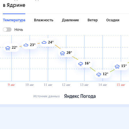
в Ядрине
Температура
Влажность
Давление
Ветер
Осадки
Ночь
24°
23°
22°
20°
16°
15°
12°
9 авг
10 авг
11 авг
12 авг
13 авг
14 авг
15 авг
Источник данных