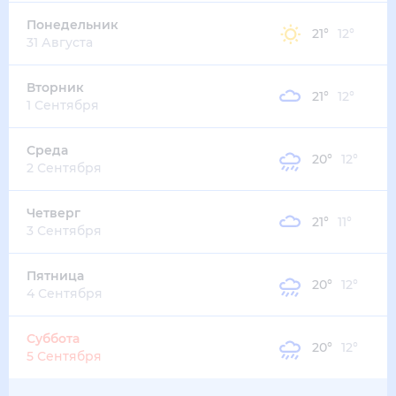
19
°
15
°
1
м/с
четверг
13 августа