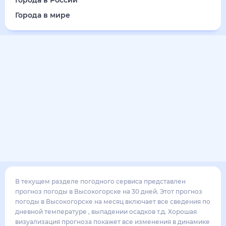
22
°
18
°
1
м/с
суббота
15 августа