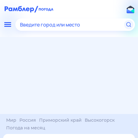
Введите город или место
Мир
Россия
Приморский край
Высокогорск
Погода на месяц
Погода на месяц (30 дней)
в Высокогорске
7 авг
–
7 сен
янв
фев
мар
апр
май
июн
июл
авг
сен
окт
ноя
дек
Ночь
27°