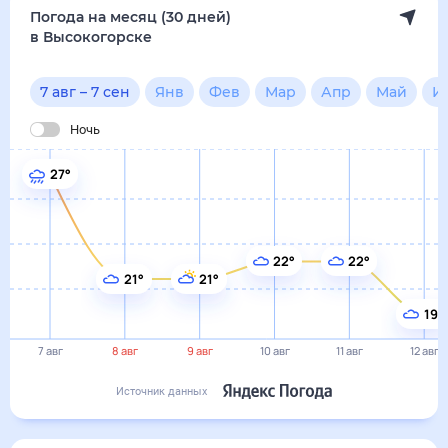
22°
22°
21°
21°
19°
7 авг
8 авг
9 авг
10 авг
11 авг
12 авг
Источник данных
сегодня
7 августа