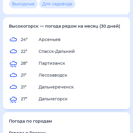
0
м/с
пятница
14 августа