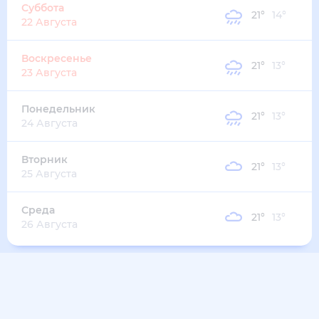
22
°
11
°
1
м/с
вторник
11 августа