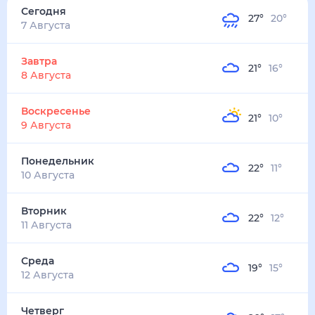
27
°
20
°
3
м/с
завтра
8 августа