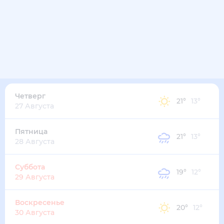
22
°
12
°
1
м/с
среда
12 августа