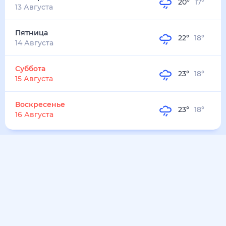
21
°
16
°
3
м/с
воскресенье
9 августа