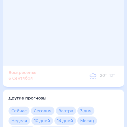
20
°
17
°