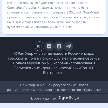
23
°
18
°
2
м/с
воскресенье
16 августа