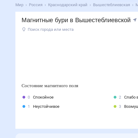
Мир
Россия
Краснодарский край
Вышестеблиевская
М
Магнитные бури в Вышестеблиевской
Поиск города или места
Состояние магнитного поля
0
Спокойное
2
Слабо 
1
Неустойчивое
3
Возму