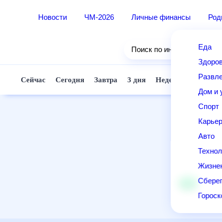
Новости
ЧМ-2026
Личные финансы
Ро
Еда
Поиск по интернету
Здор
Разв
Сейчас
Сегодня
Завтра
3 дня
Неделя
10 д
Дом 
Спор
Карь
Авто
Техн
Жизн
Сбер
Горо