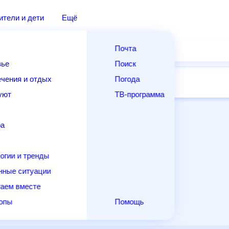
дители и дети
Ещё
Почта
овье
Поиск
лечения и отдых
Погода
ней
14 дней
Месяц
Выходные
Для садовода
и уют
ТВ-программа
т
ера
ологии и тренды
енные ситуации
егаем вместе
скопы
Помощь