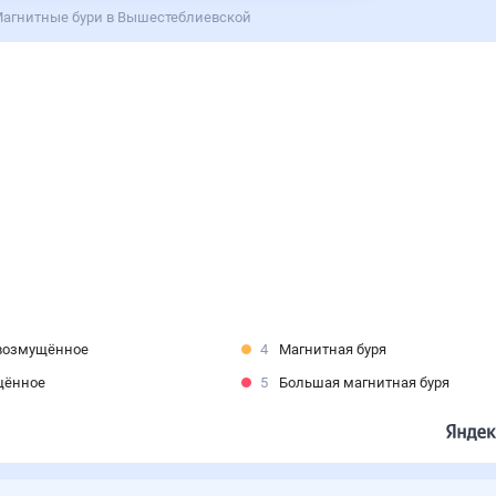
агнитные бури в Вышестеблиевской
возмущённое
4
Магнитная буря
щённое
5
Большая магнитная буря