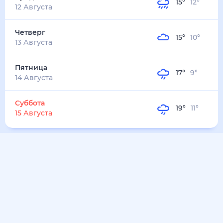
20
°
16
°
3
м/с
суббота
8 августа