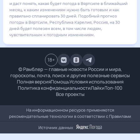
17
°
9
°
2
м/с
суббота
15 августа