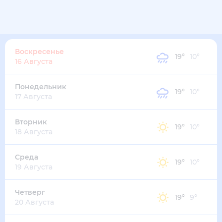
17
°
14
°
3
м/с
воскресенье
9 августа