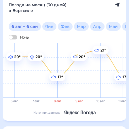
17°
17°
6 авг
7 авг
8 авг
9 авг
10 авг
11 авг
Источник данных
сегодня
6 августа