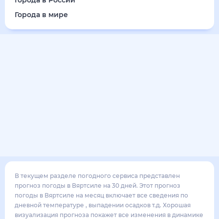
15
°
10
°
3
м/с
пятница
14 августа