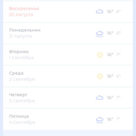
17
°
15
°
5
м/с
среда
12 августа