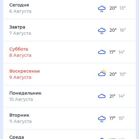
20
°
13
°
3
м/с
завтра
7 августа