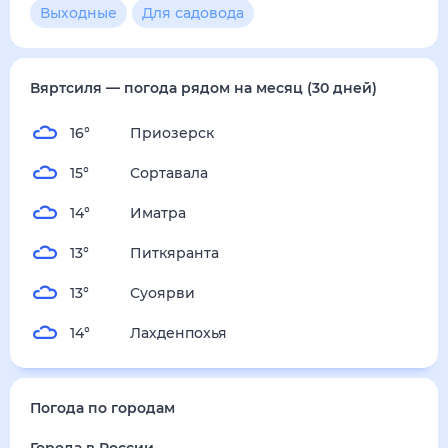
3
м/с
четверг
13 августа