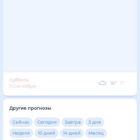
15
°
12
°