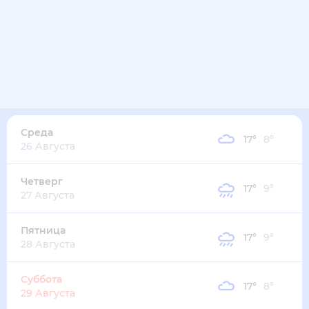
21
°
14
°
3
м/с
вторник
11 августа