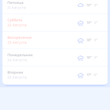
20
°
10
°
2
м/с
понедельник
10 августа