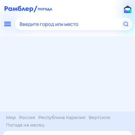
Введите город или место
Мир
Россия
Республика Карелия
Вяртсиля
Погода на месяц
Погода на месяц (30 дней)
в Вяртсиле
6 авг
–
6 сен
янв
фев
мар
апр
май
июн
июл
авг
сен
окт
ноя
дек
Ночь
21°
20°
20°
20°