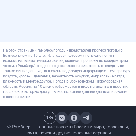
На этой странице «Рамблер/погоды» представлен прогноз погоды в
Вознесенском на 10 дней, благодаря которому нетрудно понять
возможные климатические скачки, включая прогнозы по каждым трем
часам. «Рамблер/погода» предоставляет возможность отследить не
только общие данные, но и очень подробную информацию: температуру
воздуха, уровень давления, вероятность осадков, направление ветра,
влажность и многое другое. Погода в Вознесенском, Нижегородская
область, Россия, на 10 дней отображается в виде наглядных и простых
графиков, в которых доступны все полезные данные для планирования
своего времени.
18
+
© Рамблер — главные новости России и мира,
гороскопы, почта, поиск и другие полезные сервисы