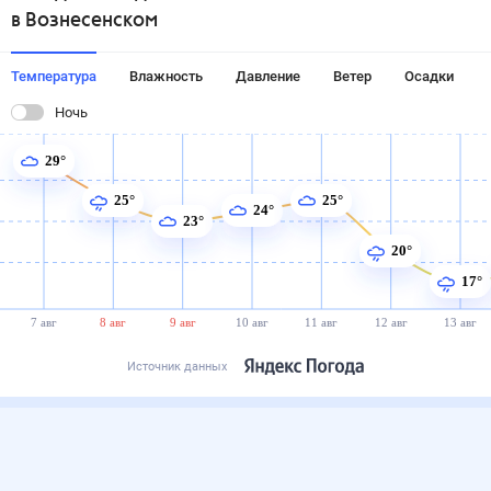
в Вознесенском
Температура
Влажность
Давление
Ветер
Осадки
Ночь
29°
25°
25°
24°
23°
20°
17°
7 авг
8 авг
9 авг
10 авг
11 авг
12 авг
13 авг
Источник данных