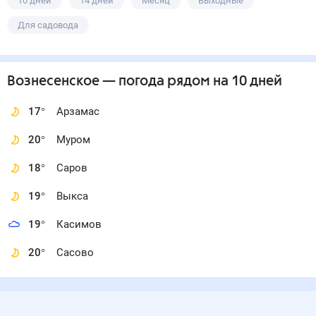
10 дней
14 дней
Месяц
Выходные
Для садовода
Вознесенское
— погода рядом
на 10 дней
17
°
Арзамас
20
°
Муром
18
°
Саров
19
°
Выкса
19
°
Касимов
20
°
Сасово