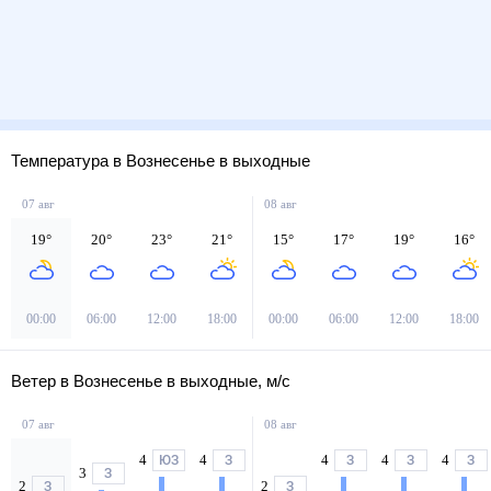
Температура в Вознесенье в выходные
07 авг
08 авг
19
°
20
°
23
°
21
°
15
°
17
°
19
°
16
°
00:00
06:00
12:00
18:00
00:00
06:00
12:00
18:00
Ветер в Вознесенье в выходные, м/с
07 авг
08 авг
4
4
4
4
4
ЮЗ
З
З
З
З
3
З
2
2
З
З