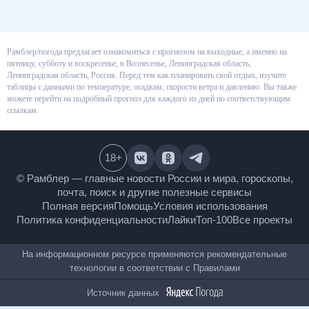
Рамблер/погода предлагает ознакомиться с прогнозом на выходные, а
именно на пятницу, субботу и воскресенье, в Вознесенье, Ленинградская
область, Ленинградская область, Россия. Перед тем как планировать
свой отдых, изучите таблицы с данными по температуре, осадкам,
скорости ветра и давлению. Вы также можете перейти на подробный
прогноз для каждого из дней по соответствующим ссылкам.
18
+
© Рамблер — главные новости России и мира,
гороскопы, почта, поиск и другие полезные сервисы
Полная версия
Помощь
Условия использования
Политика конфиденциальности
Лайки
Топ-100
Все проекты
На информационном ресурсе применяются
рекомендательные технологии в соответствии с
Правилами
Источник данных