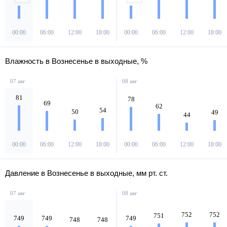
00:00
06:00
12:00
18:00
00:00
06:00
12:00
18:00
Влажность в Вознесенье в выходные, %
07 авг
08 авг
81
78
69
62
54
50
49
44
00:00
06:00
12:00
18:00
00:00
06:00
12:00
18:00
Давление в Вознесенье в выходные, мм рт. ст.
07 авг
08 авг
752
752
751
749
749
749
748
748