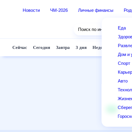
Новости
ЧМ-2026
Личные финансы
Ро
Еда
Поиск по интернету
Здор
Разв
Сейчас
Сегодня
Завтра
3 дня
Неделя
10 д
Дом 
Спор
Карь
Авто
Техн
Жизн
Сбер
Горо