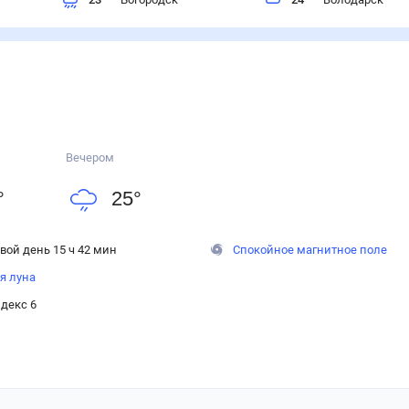
Вечером
°
25
°
вой день 15 ч 42 мин
Спокойное магнитное поле
я луна
декс 6