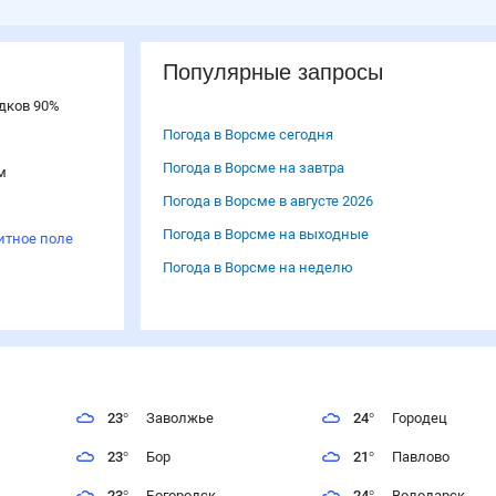
Популярные запросы
дков
90
%
Погода в Ворсме сегодня
Погода в Ворсме на завтра
м
Погода в Ворсме в августе 2026
Погода в Ворсме на выходные
итное поле
Погода в Ворсме на неделю
23
°
Заволжье
24
°
Городец
23
°
Бор
21
°
Павлово
23
°
Богородск
24
°
Володарск