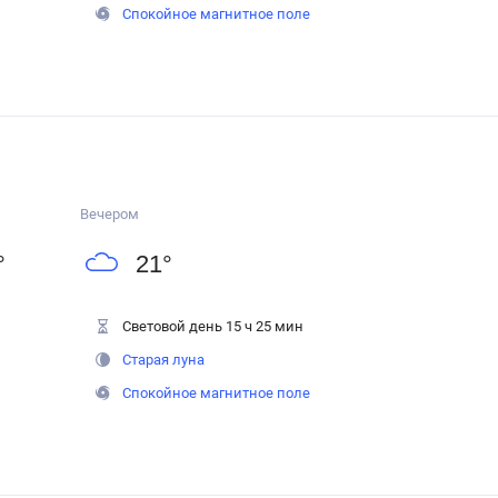
Спокойное магнитное поле
Вечером
°
21
°
Световой день 15 ч 25 мин
Старая луна
Спокойное магнитное поле