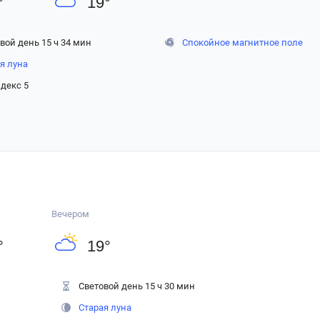
°
19
°
вой день 15 ч 34 мин
Спокойное магнитное поле
я луна
декс 5
Вечером
°
19
°
Световой день 15 ч 30 мин
Старая луна