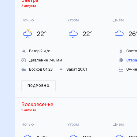
Завтра
8 августа
Ночью
Утром
Днём
22
°
22
°
26
Ветер 2 м/с
Свето
Давление 748 мм
Стара
Восход 04:23
Закат 20:01
UV-ин
ПОДРОБНО
Воскресенье
9 августа
Ночью
Утром
Днём