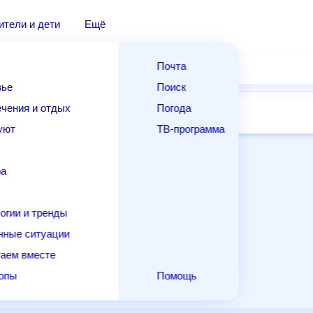
дители и дети
Ещё
Почта
овье
Поиск
лечения и отдых
Погода
ней
14 дней
Месяц
Выходные
Для садовода
и уют
ТВ-программа
т
ера
ологии и тренды
енные ситуации
егаем вместе
скопы
Помощь