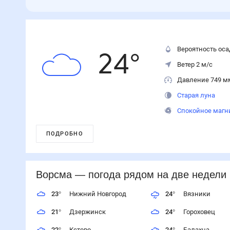
Вероятность оса
24
°
Ветер 2 м/с
Давление 749 м
Старая луна
Спокойное магн
ПОДРОБНО
Ворсма
— погода рядом
на две недели
23
°
Нижний Новгород
24
°
Вязники
21
°
Дзержинск
24
°
Гороховец
22
°
Кстово
24
°
Балахна