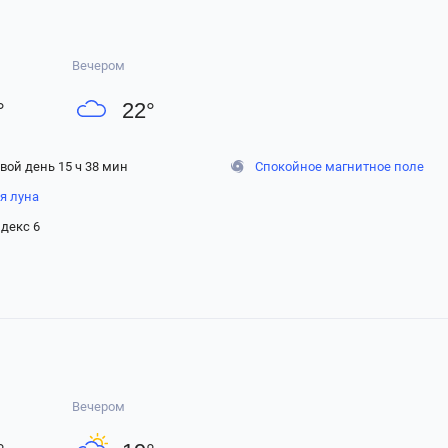
Вечером
°
22
°
вой день 15 ч 38 мин
Спокойное магнитное поле
я луна
декс 6
Вечером