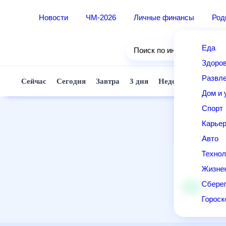
Новости
ЧМ-2026
Личные финансы
Ро
Еда
Поиск по интернету
Здор
Разв
Сейчас
Сегодня
Завтра
3 дня
Неделя
10 д
Дом 
Спор
Карь
Авто
Техн
Жизн
Сбер
Горо