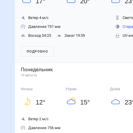
17
°
20
°
23
Ветер 4 м/с
Свето
Давление 751 мм
Стара
Восход 04:25
Закат 19:59
UV-ин
ПОДРОБНО
Понедельник
10 августа
Ночью
Утром
Днём
12
°
15
°
23
Ветер 2 м/с
Давление 756 мм