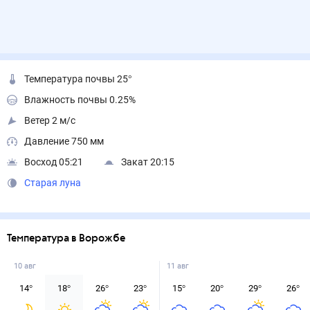
Температура почвы 25°
Влажность почвы 0.25%
Ветер 2 м/с
Давление 750 мм
Восход 05:21
Закат 20:15
Старая луна
Температура в Ворожбе
10 авг
11 авг
14
°
18
°
26
°
23
°
15
°
20
°
29
°
26
°