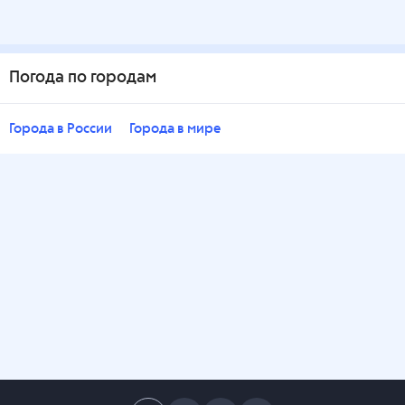
Погода по городам
Города в России
Города в мире