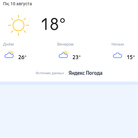
пн, 10 августа
18
°
Днём
Вечером
Ночью
26
°
23
°
15
°
Источник данных