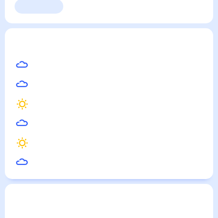
Выходные
Для садовода
Воронцовка
— погода рядом
на месяц (30 дней)
24
°
Алексеевка
25
°
Урюпинск
26
°
Калач
25
°
Павловск
26
°
Богучар
23
°
Острогожск
Погода по городам