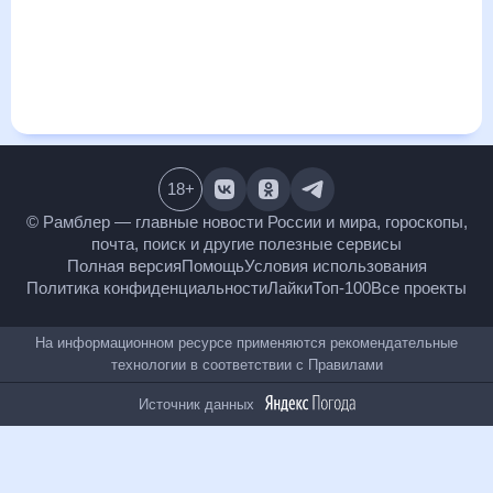
визуализация прогноза покажет все изменения в динамике
и даст понять, какая будет погода в Воронцовке,
Воронежская область в ближайший месяц, к каким
изменениям нужно быть готовым и как правильно
спланировать 30 дней. Подобный прогноз погоды в
Воронцовке, Воронежская область, Воронежская область,
Россия, на 30 дней будет полезен всем, в том числе людям,
чувствительным к погодным изменениям.
18
+
© Рамблер — главные новости России и мира,
гороскопы, почта, поиск и другие полезные сервисы
Полная версия
Помощь
Условия использования
Политика конфиденциальности
Лайки
Топ-100
Все проекты
На информационном ресурсе применяются
рекомендательные технологии в соответствии с
Правилами
Источник данных