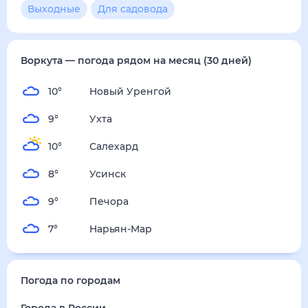
Выходные
Для садовода
Воркута
— погода рядом
на месяц (30 дней)
10
°
Новый Уренгой
9
°
Ухта
10
°
Салехард
8
°
Усинск
9
°
Печора
7
°
Нарьян-Мар
Погода по городам