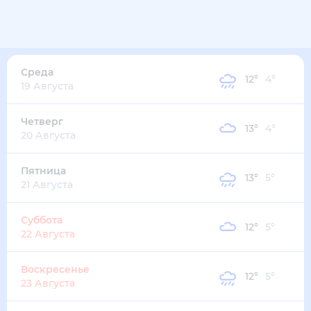
Среда
12
°
4
°
19 Августа
Четверг
13
°
4
°
20 Августа
Пятница
13
°
5
°
21 Августа
Суббота
12
°
5
°
22 Августа
Воскресенье
12
°
5
°
23 Августа