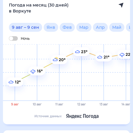
Погода на месяц (30 дней)
в Воркуте
9 авг
–
9 сен
Янв
Фев
Мар
Апр
Май
И
Ночь
23°
22°
21°
20°
16°
12°
9 авг
10 авг
11 авг
12 авг
13 авг
14 авг
Источник данных