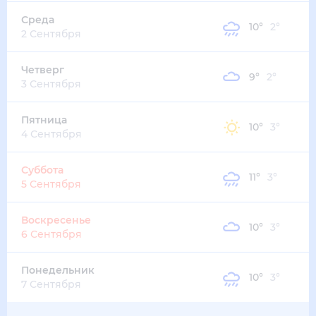
Среда
10
°
2
°
2 Сентября
Четверг
9
°
2
°
3 Сентября
Пятница
10
°
3
°
4 Сентября
Суббота
11
°
3
°
5 Сентября
Воскресенье
10
°
3
°
6 Сентября
Понедельник
10
°
3
°
7 Сентября