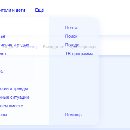
дители и дети
Ещё
Почта
овье
Поиск
лечения и отдых
Погода
ней
14 дней
Месяц
Выходные
Для садовода
и уют
ТВ-программа
т
ера
ологии и тренды
енные ситуации
егаем вместе
скопы
Помощь