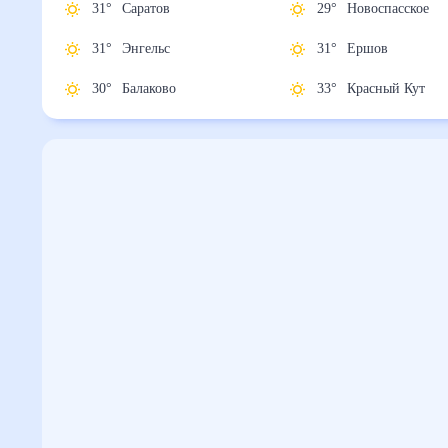
31
°
Саратов
29
°
Новоспасско
31
°
Энгельс
31
°
Ершов
30
°
Балаково
33
°
Красный Кут