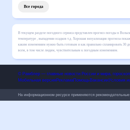
Все города
В текущем разделе погодного сервиса представлен прогноз
включает все сведения по дневной температуре , выпадени
динамике и даст понять, какая будет погода в Вольске в 
спланировать 30 дней. Подобный прогноз погоды в Вольске,
людям, чувствительным к погодным изменениям.
© Рамблер — главные новости России и мира, гороск
Мобильная версия
Реклама
Помощь
Вакансии
Условия
На информационном ресурсе применяются рекомендательн