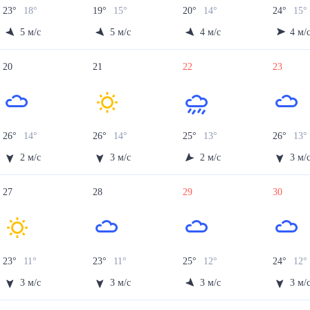
23
°
18
°
19
°
15
°
20
°
14
°
24
°
15
°
5
м/с
5
м/с
4
м/с
4
м/
20
21
22
23
26
°
14
°
26
°
14
°
25
°
13
°
26
°
13
°
2
м/с
3
м/с
2
м/с
3
м/
27
28
29
30
23
°
11
°
23
°
11
°
25
°
12
°
24
°
12
°
3
м/с
3
м/с
3
м/с
3
м/