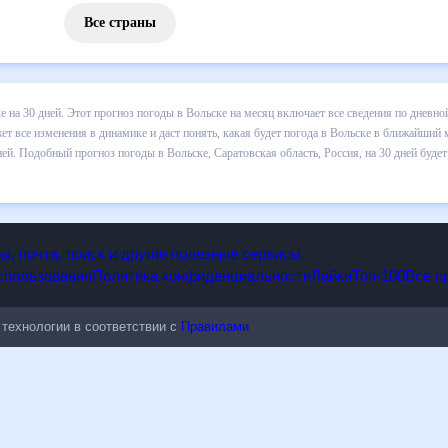
Все страны
 погоды в Вольске на 30 дней. Этот прогноз погоды в Вольске на ме
и осадков т.д. Хорошая визуализация прогноза покажет все изменени
ближайший месяц, к каким изменениям нужно быть готовым и как прав
 Саратовская область, Россия, на 30 дней будет полезен всем, в том
опы, почта, поиск и другие полезные сервисы
 использования
Политика конфиденциальности
Лайки
Топ-100
ые технологии в соответствии с
Правилами