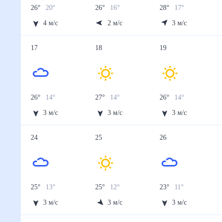
26
°
20
°
26
°
16
°
28
°
17
°
4
м/с
2
м/с
3
м/с
17
18
19
26
°
14
°
27
°
14
°
26
°
14
°
3
м/с
3
м/с
3
м/с
24
25
26
25
°
13
°
25
°
12
°
23
°
11
°
3
м/с
3
м/с
3
м/с