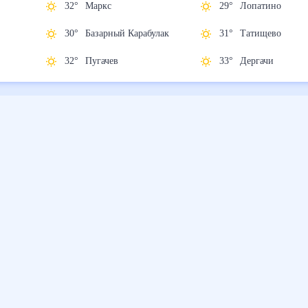
е
32
°
Маркс
29
°
Лопатино
30
°
Базарный
31
°
Татищево
Карабулак
33
°
Дергачи
32
°
Пугачев