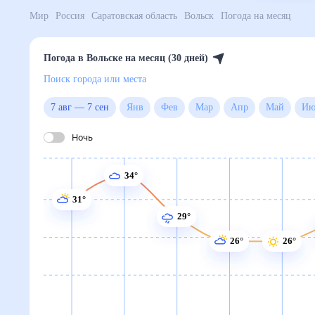
Мир
Россия
Саратовская область
Вольск
Погода н
Погода в Вольске на месяц (30 дней)
Поиск города или места
7 авг
—
7 сен
Янв
Фев
Мар
Апр
Май
Ночь
34°
31°
29°
26°
26°