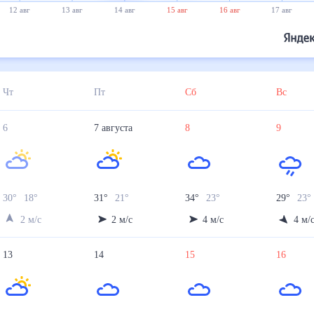
12 авг
13 авг
14 авг
15 авг
16 авг
17 авг
Чт
Пт
Сб
Вс
6
7
августа
8
9
30
°
18
°
31
°
21
°
34
°
23
°
29
°
23
2
м/с
2
м/с
4
м/с
4
м/
13
14
15
16