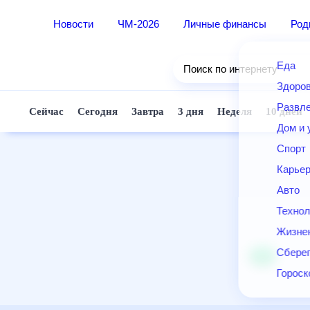
Новости
ЧМ-2026
Личные финансы
Ро
Еда
Поиск по интернету
Здор
Разв
Сейчас
Сегодня
Завтра
3 дня
Неделя
10 д
Дом 
Спор
Карь
Авто
Техн
Жизн
Сбер
Горо