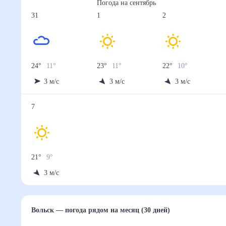
Погода на
сентябрь
31
1
2
24
°
11
°
23
°
11
°
22
°
10
°
3
м/с
3
м/с
3
м/с
7
21
°
9
°
3
м/с
Вольск
— погода рядом
на месяц (30 дней)