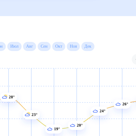
а месяц
Июн
Июл
Авг
Сен
Окт
Ноя
Дек
28°
26°
24°
23°
20°
19°