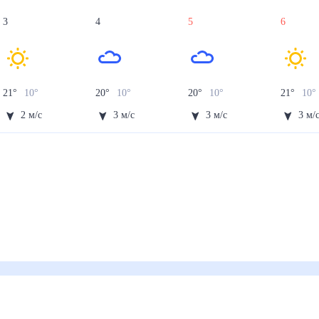
3
4
5
6
21
°
10
°
20
°
10
°
20
°
10
°
21
°
10
°
2
м/с
3
м/с
3
м/с
3
м/