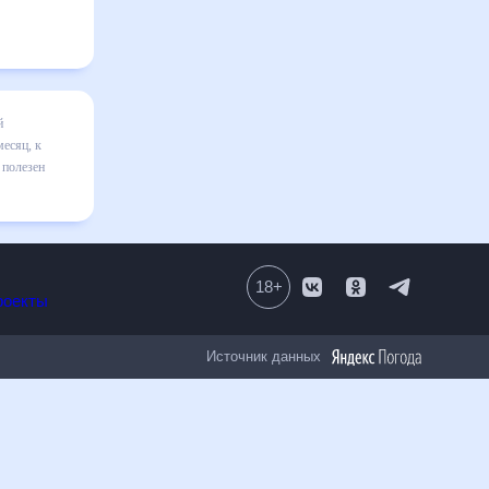
сяц
я в
ильно
 числе
18
+
Все проекты
Источник данных