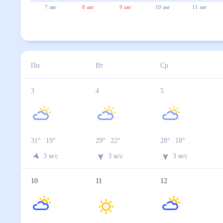
7 авг
8 авг
9 авг
10 авг
11 авг
Пн
Вт
Ср
3
4
5
31
°
19
°
29
°
22
°
28
°
18
°
3
м/с
3
м/с
3
м/с
10
11
12