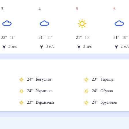
3
4
5
6
22
°
11
°
21
°
11
°
21
°
10
°
21
°
10
°
3
м/с
3
м/с
3
м/с
2
м/
24
°
Богуслав
23
°
Тараща
24
°
Украинка
24
°
Обухов
23
°
Верхнячка
24
°
Брусилов