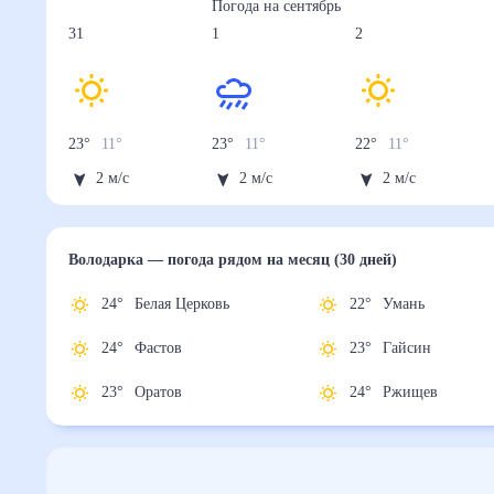
Погода на
сентябрь
31
1
2
23
°
11
°
23
°
11
°
22
°
11
°
2
м/с
2
м/с
2
м/с
Володарка
— погода рядом
на месяц (30 дней)
24
°
Белая Церковь
22
°
Умань
24
°
Фастов
23
°
Гайсин
23
°
Оратов
24
°
Ржищев