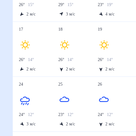
26
°
15
°
29
°
15
°
23
°
19
°
2
м/с
3
м/с
4
м/с
17
18
19
26
°
14
°
26
°
14
°
26
°
14
°
2
м/с
2
м/с
2
м/с
24
25
26
24
°
12
°
23
°
12
°
24
°
12
°
3
м/с
2
м/с
2
м/с