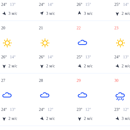
24
°
13
°
24
°
14
°
26
°
15
°
25
°
14
°
3
м/с
3
м/с
3
м/с
2
м/
20
21
22
23
26
°
14
°
26
°
14
°
25
°
13
°
24
°
13
°
2
м/с
2
м/с
2
м/с
2
м/
27
28
29
30
24
°
13
°
24
°
12
°
23
°
12
°
23
°
12
°
2
м/с
2
м/с
2
м/с
3
м/