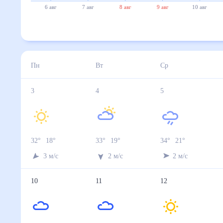
6 авг
7 авг
8 авг
9 авг
10 авг
Пн
Вт
Ср
3
4
5
32
°
18
°
33
°
19
°
34
°
21
°
3
м/с
2
м/с
2
м/с
10
11
12