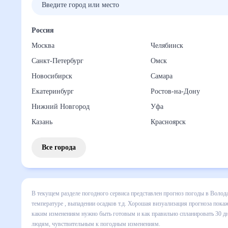
Россия
Москва
Челябинск
Санкт-Петербург
Омск
Новосибирск
Самара
Екатеринбург
Ростов-на-Дону
Нижний Новгород
Уфа
Казань
Красноярск
Все города
В текущем разделе погодного сервиса представлен прогноз
включает все сведения по дневной температуре , выпадени
динамике и даст понять, какая будет погода в Володарке 
спланировать 30 дней. Подобный прогноз погоды в Володарк