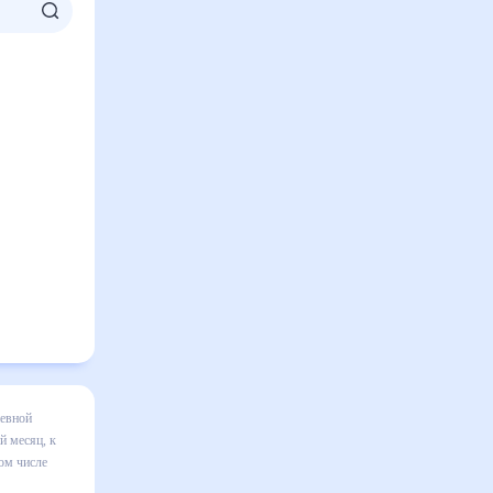
на месяц
я в
авильно