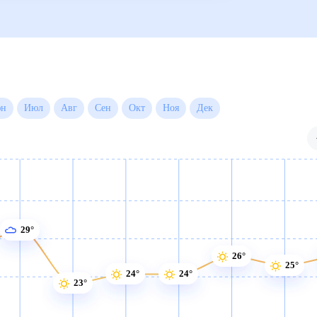
Июн
Июл
Авг
Сен
Окт
Ноя
Дек
29°
26°
25°
24°
24°
23°