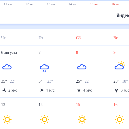
11 авг
12 авг
13 авг
14 авг
15 авг
16 авг
Чт
Пт
Сб
Вс
6
августа
7
8
9
35
°
22
°
34
°
23
°
25
°
22
°
25
°
18
°
2
м/с
4
м/с
4
м/с
3
м/
13
14
15
16