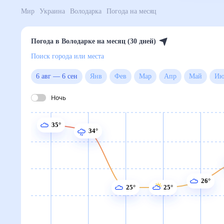
Мир
Украина
Володарка
Погода на месяц
Погода в Володарке на месяц (30 дней)
Поиск города или места
6 авг
—
6 сен
Янв
Фев
Мар
Апр
Май
Ночь
35°
34°
26°
25°
25°