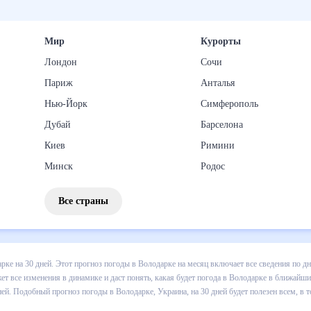
Мир
Курорты
Лондон
Сочи
Париж
Анталья
Нью-Йорк
Симферополь
Дубай
Барселона
Киев
Римини
Минск
Родос
Все страны
 погоды в Володарке на 30 дней. Этот прогноз погоды в Володарке 
и осадков т.д. Хорошая визуализация прогноза покажет все изменени
в ближайший месяц, к каким изменениям нужно быть готовым и как пр
е, Украина, на 30 дней будет полезен всем, в том числе людям,