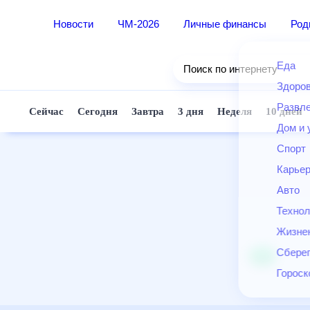
Новости
ЧМ-2026
Личные финансы
Ро
Еда
Поиск по интернету
Здор
Разв
Сейчас
Сегодня
Завтра
3 дня
Неделя
10 д
Дом 
Спор
Карь
Авто
Техн
Жизн
Сбер
Горо