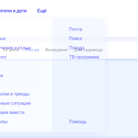
дители и дети
Ещё
Почта
овье
Поиск
лечения и отдых
Погода
ней
14 дней
Месяц
Выходные
Для садовода
и уют
ТВ-программа
т
ера
ологии и тренды
енные ситуации
егаем вместе
скопы
Помощь