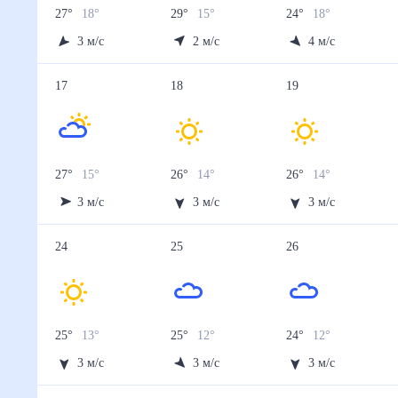
27
°
18
°
29
°
15
°
24
°
18
°
3
м/с
2
м/с
4
м/с
17
18
19
27
°
15
°
26
°
14
°
26
°
14
°
3
м/с
3
м/с
3
м/с
24
25
26
25
°
13
°
25
°
12
°
24
°
12
°
3
м/с
3
м/с
3
м/с