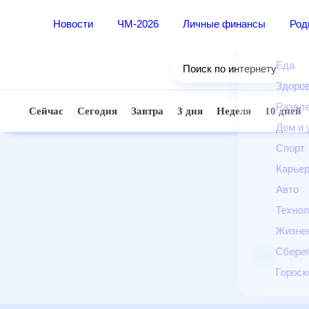
Новости
ЧМ-2026
Личные финансы
Ро
Еда
Поиск по интернету
Здор
Разв
Сейчас
Сегодня
Завтра
3 дня
Неделя
10 д
Дом 
Спор
Карь
Авто
Техн
Жизн
Сбер
Горо