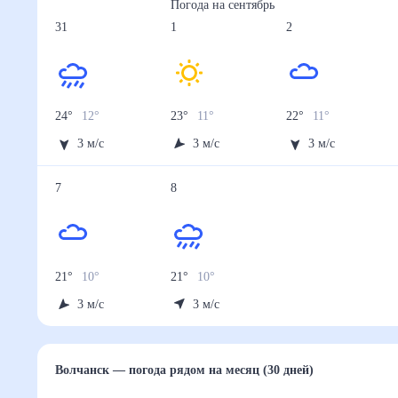
Погода на
сентябрь
31
1
2
24
°
12
°
23
°
11
°
22
°
11
°
3
м/с
3
м/с
3
м/с
7
8
21
°
10
°
21
°
10
°
3
м/с
3
м/с
Волчанск
— погода рядом
на месяц (30 дней)