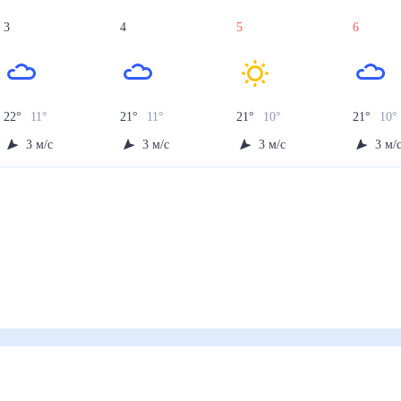
3
4
5
6
22
°
11
°
21
°
11
°
21
°
10
°
21
°
10
°
3
м/с
3
м/с
3
м/с
3
м/