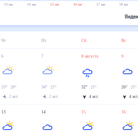
13 авг
14 авг
15 авг
16 авг
17 авг
18 авг
Чт
Пт
Сб
Вс
6
7
8
августа
9
33
°
20
°
34
°
21
°
32
°
21
°
26
°
21
°
2
м/с
2
м/с
4
м/с
4
м/
13
14
15
16