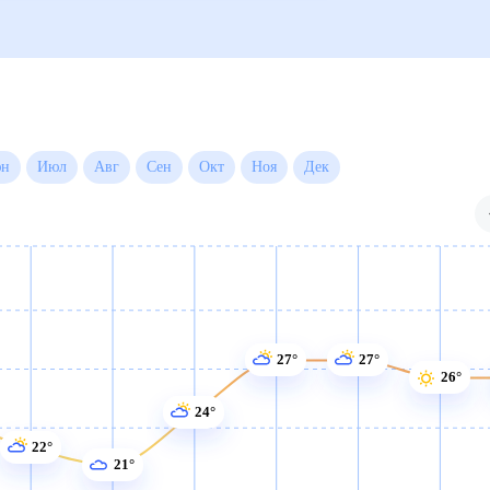
Июн
Июл
Авг
Сен
Окт
Ноя
Дек
27°
27°
26°
24°
22°
21°