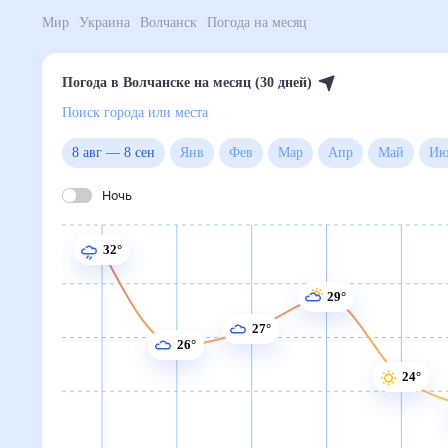
Мир
Украина
Волчанск
Погода на месяц
Погода в Волчанске на месяц (30 дней)
Поиск города или места
8 авг
—
8 сен
Янв
Фев
Мар
Апр
Май
Ночь
32°
29°
27°
26°
24°