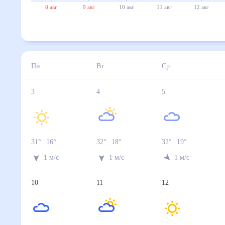
8 авг
9 авг
10 авг
11 авг
12 авг
Пн
Вт
Ср
3
4
5
31
°
16
°
32
°
18
°
32
°
19
°
1
м/с
1
м/с
1
м/с
10
11
12