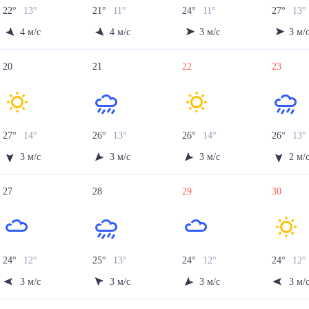
22
°
13
°
21
°
11
°
24
°
11
°
27
°
13
°
4
м/с
4
м/с
3
м/с
3
м/
20
21
22
23
27
°
14
°
26
°
13
°
26
°
14
°
26
°
13
°
3
м/с
3
м/с
3
м/с
2
м/
27
28
29
30
24
°
12
°
25
°
13
°
24
°
12
°
24
°
12
°
3
м/с
3
м/с
3
м/с
3
м/