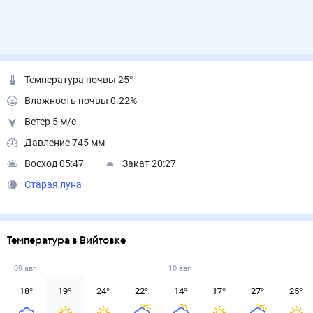
Температура почвы 25°
Влажность почвы 0.22%
Ветер 5 м/с
Давление 745 мм
Восход 05:47
Закат 20:27
Старая луна
Температура в Вийтовке
09 авг
10 авг
18
°
19
°
24
°
22
°
14
°
17
°
27
°
25
°