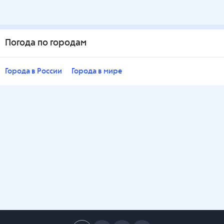
Погода по городам
Города в России
Города в мире