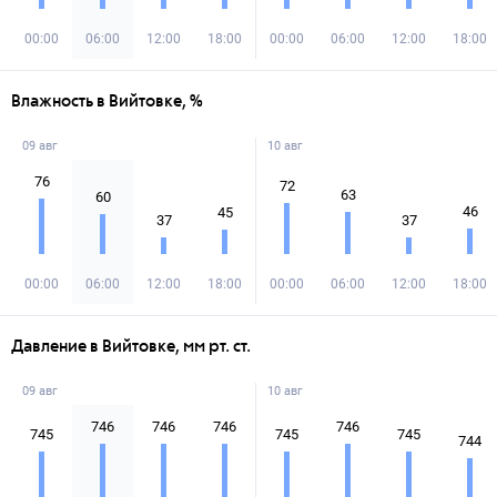
00:00
06:00
12:00
18:00
00:00
06:00
12:00
18:00
Влажность в Вийтовке, %
09 авг
10 авг
76
72
63
60
46
45
37
37
00:00
06:00
12:00
18:00
00:00
06:00
12:00
18:00
Давление в Вийтовке, мм рт. ст.
09 авг
10 авг
746
746
746
746
745
745
745
744