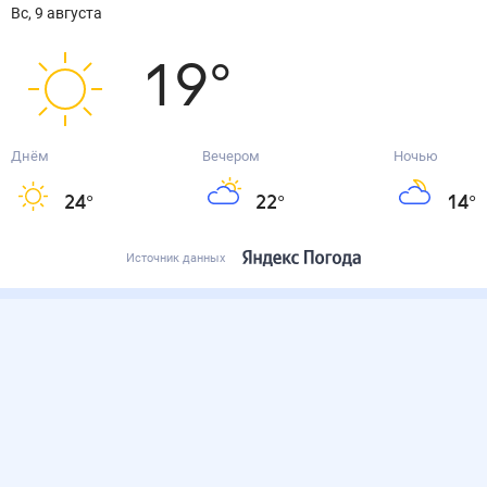
вс, 9 августа
19
°
Днём
Вечером
Ночью
24
°
22
°
14
°
Источник данных