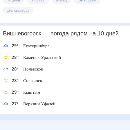
10 дней
14 дней
Месяц
Выходные
Для садовода
Вишневогорск
— погода рядом
на 10 дней
29
°
Екатеринбург
28
°
Каменск-Уральский
28
°
Полевской
28
°
Снежинск
29
°
Кыштым
27
°
Верхний Уфалей