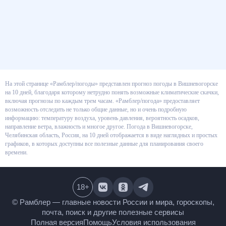
На этой странице «Рамблер/погоды» представлен прогноз погоды в
Вишневогорске на 10 дней, благодаря которому нетрудно понять
возможные климатические скачки, включая прогнозы по каждым трем
часам. «Рамблер/погода» предоставляет возможность отследить не
только общие данные, но и очень подробную информацию: температуру
воздуха, уровень давления, вероятность осадков, направление ветра,
влажность и многое другое. Погода в Вишневогорске, Челябинская
область, Россия, на 10 дней отображается в виде наглядных и простых
графиков, в которых доступны все полезные данные для планирования
своего времени.
18
+
© Рамблер — главные новости России и мира,
гороскопы, почта, поиск и другие полезные сервисы