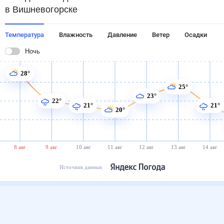
в Вишневогорске
Температура
Влажность
Давление
Ветер
Осадки
Ночь
28°
25°
23°
22°
21°
21°
20°
8 авг
9 авг
10 авг
11 авг
12 авг
13 авг
14 авг
Источник данных