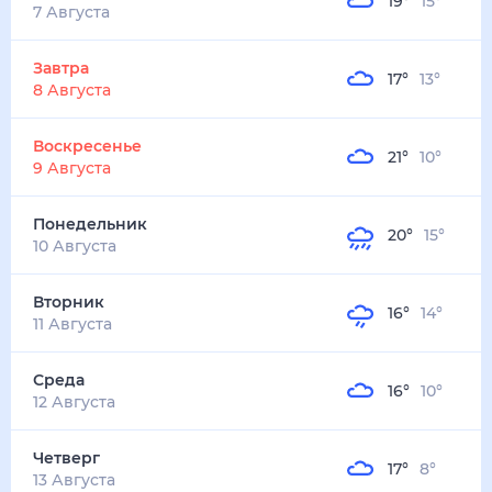
19
°
15
°
5
м/с
завтра
8 августа