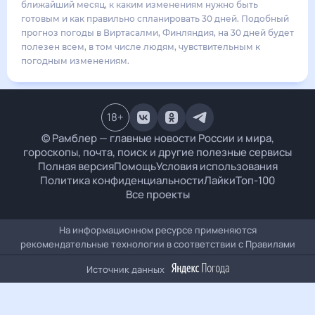
19
°
15
°
2
м/с
воскресенье
16 августа