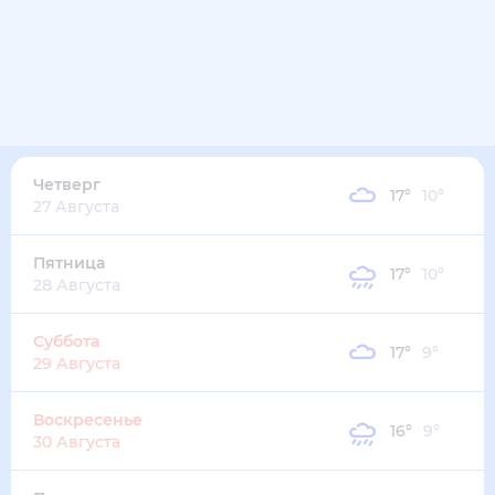
16
°
14
°
3
м/с
среда
12 августа