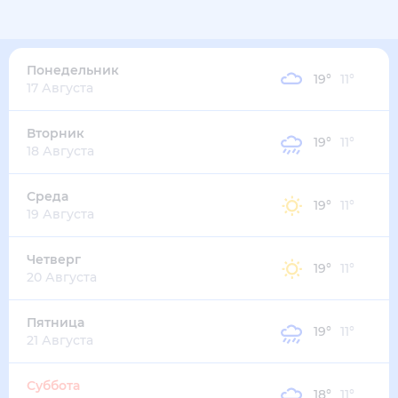
21
°
10
°
4
м/с
понедельник
10 августа