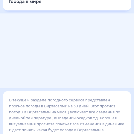
19
°
13
°
3
м/с
суббота
15 августа