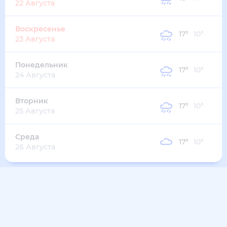
20
°
15
°
5
м/с
вторник
11 августа