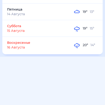
17
°
13
°
5
м/с
воскресенье
9 августа