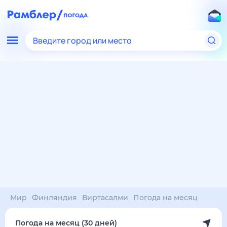
Введите город или место
Мир
Финляндия
Виртасалми
Погода на месяц
Погода на месяц (30 дней)
в Виртасалми
7 авг
–
7 сен
янв
фев
мар
апр
май
июн
июл
авг
сен
окт
ноя
дек
Ночь
21°
20°
19°
17°