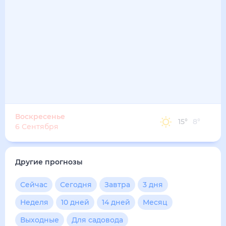
17
°
8
°
4
м/с