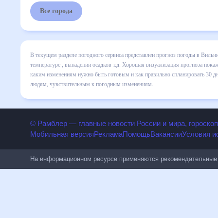
Все города
В текущем разделе погодного сервиса представлен прогноз погоды в Вильню
температуре , выпадении осадков т.д. Хорошая визуализация прогноза покаж
каким изменениям нужно быть готовым и как правильно спланировать 30 дне
людям, чувствительным к погодным изменениям.
© Рамблер — главные новости России и мира, гороскоп
Мобильная версия
Реклама
Помощь
Вакансии
Условия и
На информационном ресурсе применяются рекомендательные 