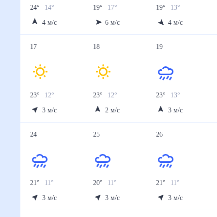
24
°
14
°
19
°
17
°
19
°
13
°
4
м/с
6
м/с
4
м/с
17
18
19
23
°
12
°
23
°
12
°
23
°
13
°
3
м/с
2
м/с
3
м/с
24
25
26
21
°
11
°
20
°
11
°
21
°
11
°
3
м/с
3
м/с
3
м/с