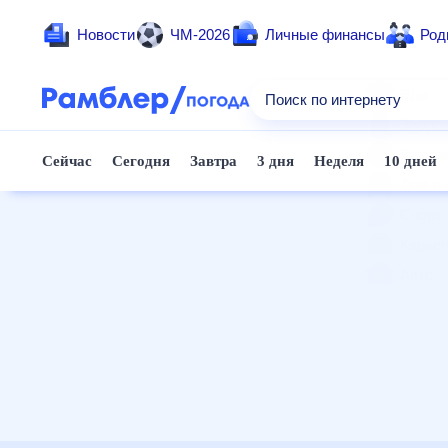
Новости
ЧМ-2026
Личные финансы
Род
Еда
Поиск по интернету
Здоро
Развле
Сейчас
Сегодня
Завтра
3 дня
Неделя
10 дней
Дом и 
Спорт
Карье
Авто
Технол
Жизне
Сберег
Горос