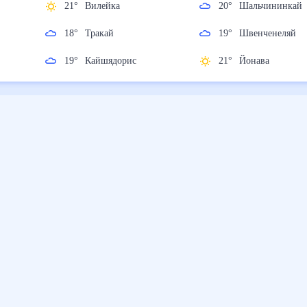
21
°
Вилейка
20
°
Шальчининкай
18
°
Тракай
19
°
Швенченеляй
19
°
Кайшядорис
21
°
Йонава