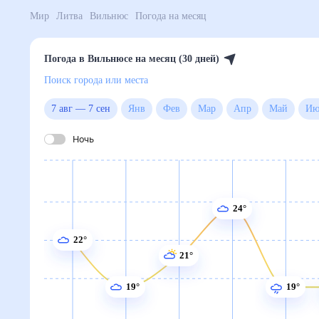
Мир
Литва
Вильнюс
Погода на месяц
Погода в Вильнюсе на месяц (30 дней)
Поиск города или места
7 авг
—
7 сен
Янв
Фев
Мар
Апр
Май
Ию
Ночь
24°
22°
21°
19°
19°