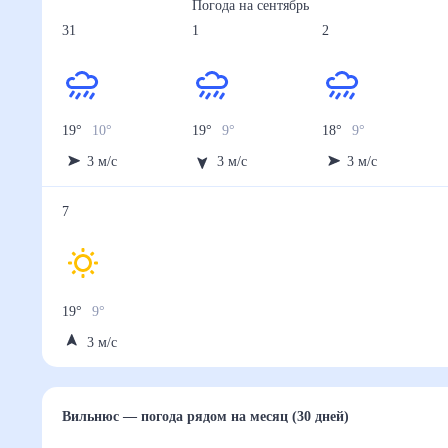
Погода на
сентябрь
31
1
2
19
°
10
°
19
°
9
°
18
°
9
°
3
м/с
3
м/с
3
м/с
7
19
°
9
°
3
м/с
Вильнюс
— погода рядом
на месяц (30 дней)