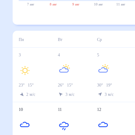
7 авг
8 авг
9 авг
10 авг
11 авг
Пн
Вт
Ср
3
4
5
23
°
15
°
26
°
15
°
30
°
19
°
2
м/с
3
м/с
3
м/с
10
11
12