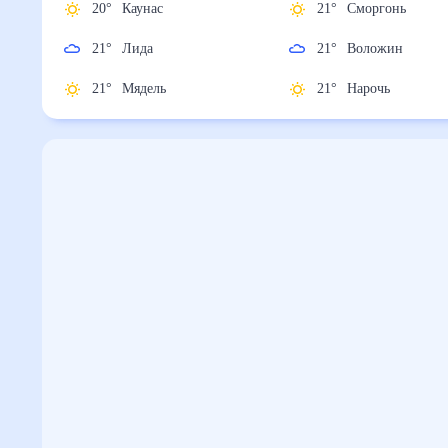
20
°
Каунас
21
°
Сморгонь
21
°
Лида
21
°
Воложин
21
°
Мядель
21
°
Нарочь