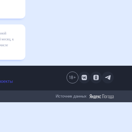
вной
 месяц, к
числе
18
+
роекты
Источник данных