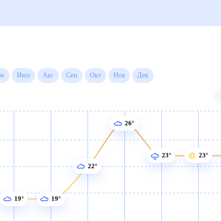
н
Июл
Авг
Сен
Окт
Ноя
Дек
26°
23°
23°
22°
19°
19°