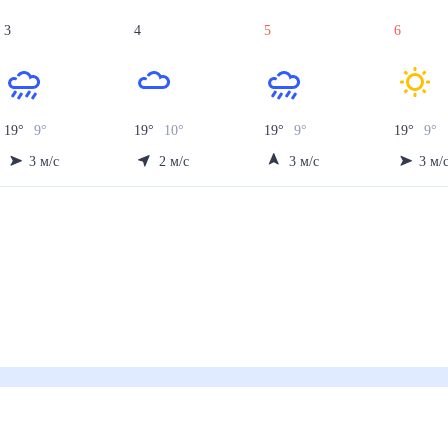
3
4
5
6
19
°
9
°
19
°
10
°
19
°
9
°
19
°
9
°
3
м/с
2
м/с
3
м/с
3
м/