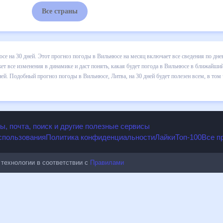
Все страны
се на 30 дней. Этот прогноз погоды в Вильнюсе на месяц включает все сведения по дне
ет все изменения в динамике и даст понять, какая будет погода в Вильнюсе в ближайший
й. Подобный прогноз погоды в Вильнюсе, Литва, на 30 дней будет полезен всем, в том 
ы, почта, поиск и другие полезные сервисы
спользования
Политика конфиденциальности
Лайки
Топ-100
Все п
технологии в соответствии с
Правилами