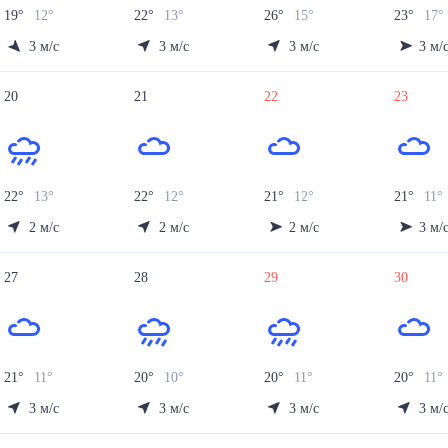
19
°
12
°
22
°
13
°
26
°
15
°
23
°
17
°
3
м/с
3
м/с
3
м/с
3
м/
20
21
22
23
22
°
13
°
22
°
12
°
21
°
12
°
21
°
11
°
2
м/с
2
м/с
2
м/с
3
м/
27
28
29
30
21
°
11
°
20
°
10
°
20
°
11
°
20
°
11
°
3
м/с
3
м/с
3
м/с
3
м/