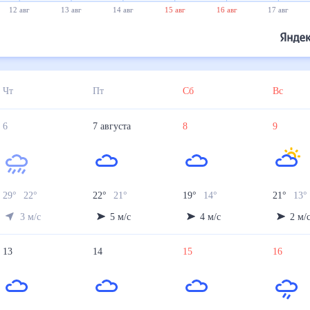
12 авг
13 авг
14 авг
15 авг
16 авг
17 авг
Чт
Пт
Сб
Вс
6
7
августа
8
9
29
°
22
°
22
°
21
°
19
°
14
°
21
°
13
°
3
м/с
5
м/с
4
м/с
2
м/
13
14
15
16