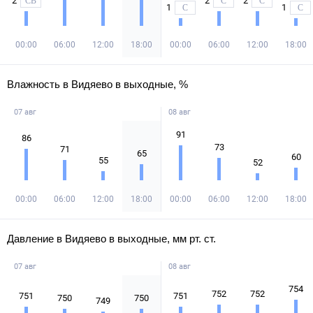
2
2
2
СВ
С
С
1
1
С
С
00:00
06:00
12:00
18:00
00:00
06:00
12:00
18:00
Влажность в Видяево в выходные, %
07 авг
08 авг
91
86
73
71
65
60
55
52
00:00
06:00
12:00
18:00
00:00
06:00
12:00
18:00
Давление в Видяево в выходные, мм рт. ст.
07 авг
08 авг
754
752
752
751
751
750
750
749