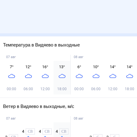
Температура в Видяево в выходные
07 авг
08 авг
7
°
12
°
16
°
13
°
6
°
10
°
14
°
14
°
00:00
06:00
12:00
18:00
00:00
06:00
12:00
18:00
Ветер в Видяево в выходные, м/с
07 авг
08 авг
4
4
4
СВ
СВ
СВ