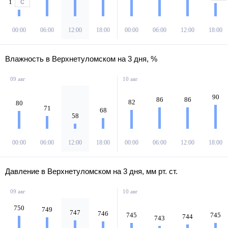
1
С
00:00
06:00
12:00
18:00
00:00
06:00
12:00
18:00
Влажность в Верхнетуломском на 3 дня, %
09 авг
10 авг
90
86
86
82
80
71
68
58
00:00
06:00
12:00
18:00
00:00
06:00
12:00
18:00
Давление в Верхнетуломском на 3 дня, мм рт. ст.
09 авг
10 авг
750
749
747
746
745
745
744
743