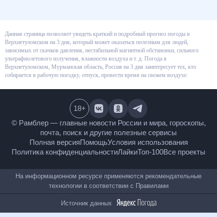
Данная страница позволяет увидеть краткий и подробный прогноз
погоды в Верхнетуломском на 3 дня, который может оказаться полезным
для людей, зависимых от скачков давления, нестабильной магнитной
обстановки, сильного ультрафиолетового излучения, влажности воздуха
и т. д. Погода в Верхнетуломском, Мурманская область, Россия на 3 дня
заинтересует тех, кто собирается в рабочую поездку, отпуск, провести
время на свежем воздухе.
18
+
© Рамблер — главные новости России и мира,
гороскопы, почта, поиск и другие полезные сервисы
Полная версия
Помощь
Условия использования
Политика конфиденциальности
Лайки
Топ-100
Все проекты
На информационном ресурсе применяются
рекомендательные технологии в соответствии с
Правилами