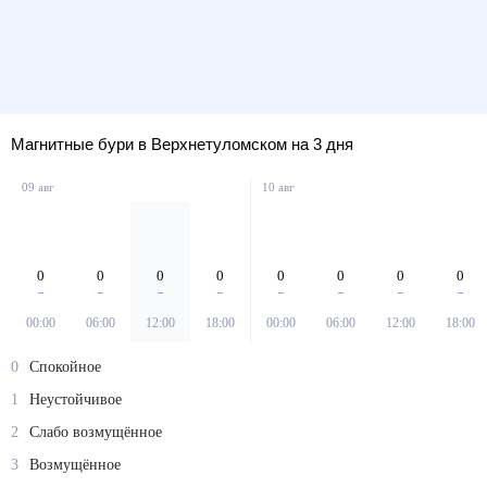
Магнитные бури в Верхнетуломском на 3 дня
09 авг
10 авг
0
0
0
0
0
0
0
0
00:00
06:00
12:00
18:00
00:00
06:00
12:00
18:00
0
Спокойное
1
Неустойчивое
2
Слабо возмущённое
3
Возмущённое