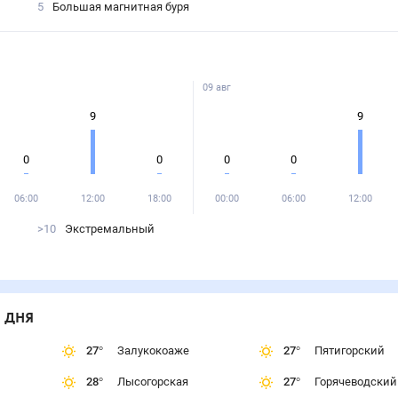
5
Большая магнитная буря
09 авг
9
9
0
0
0
0
06:00
12:00
18:00
00:00
06:00
12:00
>10
Экстремальный
 дня
27
°
Залукокоаже
27
°
Пятигорский
28
°
Лысогорская
27
°
Горячеводский