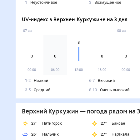
1
Неустойчивое
3
Возмущённое
UV-индекс в Верхнем Куркужине на 3 дня
07 авг
08 авг
8
0
0
0
0
00:00
06:00
12:00
18:00
00:00
1-2
Низкий
6-7
Высокий
3-5
Средний
8-10
Очень высокий
Верхний Куркужин
— погода рядом
на 3
27
°
Пятигорск
27
°
Баксан
26
°
Нальчик
27
°
Нарткала