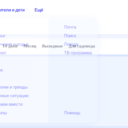
дители и дети
Ещё
Почта
овье
Поиск
лечения и отдых
Погода
ней
14 дней
Месяц
Выходные
Для садовода
и уют
ТВ-программа
т
ера
ологии и тренды
енные ситуации
егаем вместе
скопы
Помощь