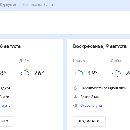
 Куркужин
Прогноз на 3 дня
 8 августа
воскресенье, 9 августа
Днём
Ночью
Днём
8
°
26
°
19
°
2
садков
Вероятность осадков
90
%
3 м/с
Ветер 3 м/с
я луна
Старая луна
ОБНО
ПОДРОБНО