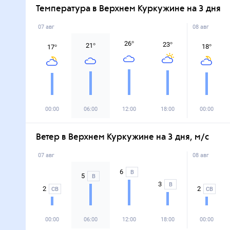
Температура в Верхнем Куркужине на 3 дня
07 авг
08 авг
26
°
23
°
21
°
18
°
17
°
00:00
06:00
12:00
18:00
00:00
Ветер в Верхнем Куркужине на 3 дня, м/с
07 авг
08 авг
6
В
5
В
3
В
2
2
СВ
СВ
00:00
06:00
12:00
18:00
00:00