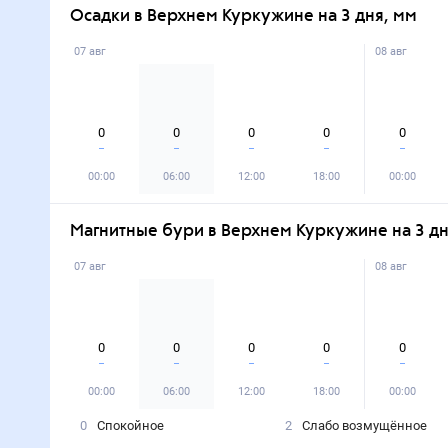
Осадки в Верхнем Куркужине на 3 дня, мм
07 авг
08 авг
0
0
0
0
0
00:00
06:00
12:00
18:00
00:00
Магнитные бури в Верхнем Куркужине на 3 д
07 авг
08 авг
0
0
0
0
0
00:00
06:00
12:00
18:00
00:00
0
Спокойное
2
Слабо возмущённое