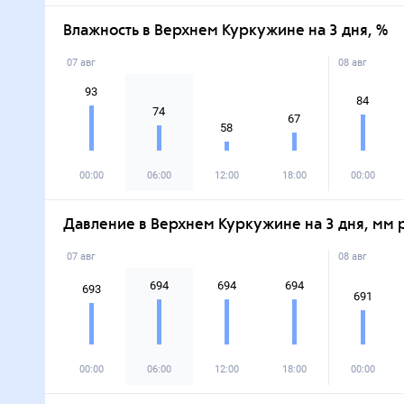
Влажность в Верхнем Куркужине на 3 дня, %
07 авг
08 авг
93
84
74
67
58
00:00
06:00
12:00
18:00
00:00
Давление в Верхнем Куркужине на 3 дня, мм рт
07 авг
08 авг
694
694
694
693
691
00:00
06:00
12:00
18:00
00:00