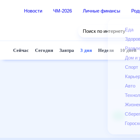
Новости
ЧМ-2026
Личные финансы
Ро
Еда
Поиск по интернету
Здор
Разв
Сейчас
Сегодня
Завтра
3 дня
Неделя
10 д
Дом 
Спор
Карь
Авто
Техн
Жизн
Сбер
Горо