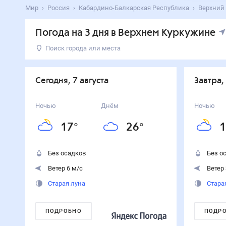
Мир
Россия
Кабардино-Балкарская Республика
Верхний
Погода на 3 дня в Верхнем Куркужине
Поиск города или места
День
Температура
Осадки
Ветер
Сегодня
26
°
17
°
0
%
6
м/с
Сегодня, 7 августа
Завтра,
7
августа
Завтра
26
°
18
°
0
%
3
м/с
Ночью
Днём
Ночью
8
августа
17
°
26
°
1
Воскресенье
24
°
19
°
90
%
3
м/с
9
августа
Без осадков
Без о
Ветер 6 м/с
Ветер 
Старая луна
Стара
ПОДРОБНО
ПОДР