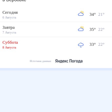
Сегодня
34
°
21
°
6 Августа
Завтра
35
°
22
°
7 Августа
Суббота
33
°
22
°
8 Августа
Источник данных