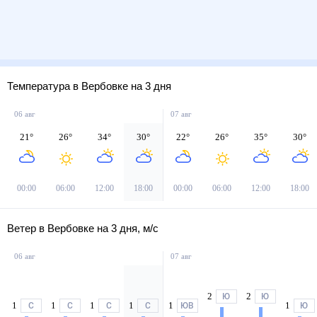
Температура в Вербовке на 3 дня
06 авг
07 авг
21
°
26
°
34
°
30
°
22
°
26
°
35
°
30
°
00:00
06:00
12:00
18:00
00:00
06:00
12:00
18:00
Ветер в Вербовке на 3 дня, м/с
06 авг
07 авг
2
2
Ю
Ю
1
1
1
1
1
1
С
С
С
С
ЮВ
Ю