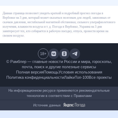
Данная страница позволяет увидеть краткий и подробный прогноз
погоды в Вербовке на 3 дня, который может оказаться полезным для
людей, зависимых от скачков давления, нестабильной магнитной
обстановки, сильного ультрафиолетового излучения, влажности воздуха
и т. д. Погода в Вербовке, Украина на 3 дня заинтересует тех, кто
собирается в рабочую поездку, отпуск, провести время на свежем
воздухе.
18
+
© Рамблер — главные новости России и мира,
гороскопы, почта, поиск и другие полезные сервисы
Полная версия
Помощь
Условия использования
Политика конфиденциальности
Лайки
Топ-100
Все проекты
На информационном ресурсе применяются
рекомендательные технологии в соответствии с
Правилами
Источник данных