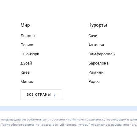
Мир
Курорты
Лондон
Сочи
Париж
Анталья
Нью-Йорк
Симферополь
Дубай
Барселона
Киев
Римини
Минск
Родос
ВСЕ СТРАНЫ
ер/погода предлагает ознакомиться с простыми и понятными графиками, которые содержат дан
х. Также обратите внимание на расширенный прогноз, который отражает все изменения в пого