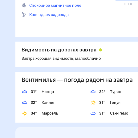
00:00
Спокойное магнитное поле
Календарь садовода
Видимость на дорогах завтра
Завтра хорошая видимость, малооблачно
Вентимилья
— погода рядом
на завтра
31
°
Ницца
32
°
Турин
32
°
Канны
31
°
Генуя
34
°
Марсель
31
°
Сан-Ремо