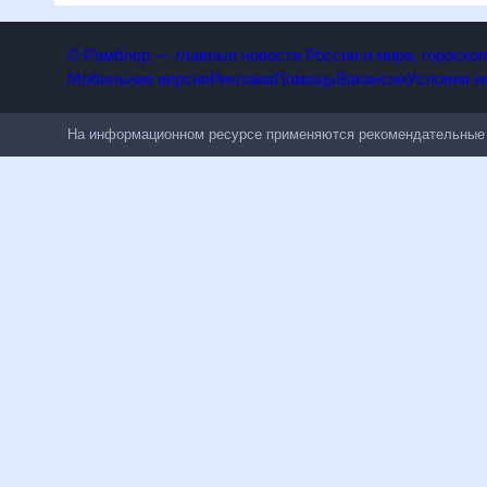
© Рамблер — главные новости России и мира, гороск
Мобильная версия
Реклама
Помощь
Вакансии
Условия
На информационном ресурсе применяются рекомендательн