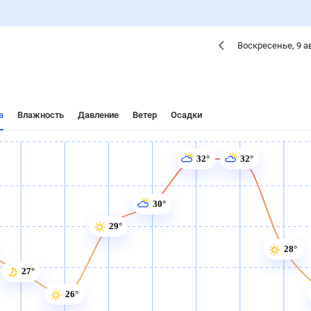
Воскресенье
,
9
а
а
Влажность
Давление
Ветер
Осадки
32°
32°
30°
29°
28°
27°
26°