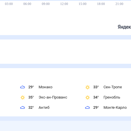
03:00
06:00
09:00
12:00
15:00
18:00
21:00
29
°
Монако
33
°
Сен-Тропе
35
°
Экс-ан-Прованс
34
°
Гренобль
32
°
Антиб
29
°
Монте-Карло