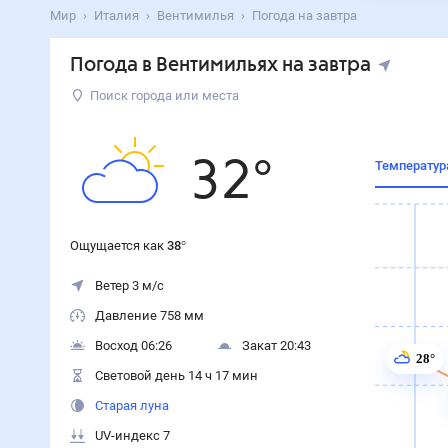
Мир
Италия
Вентимилья
Погода на завтра
Погода в Вентимильях на завтра
Поиск города или места
32
°
Температур
Ощущается как
38
°
Ветер 3 м/с
Давление 758 мм
Восход 06:26
Закат 20:43
28°
Световой день 14 ч 17 мин
Старая луна
UV-индекс 7