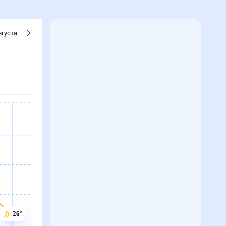
вгуста
26°