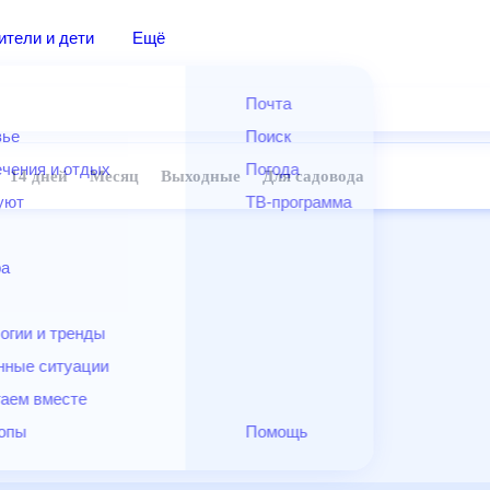
дители и дети
Ещё
Почта
овье
Поиск
лечения и отдых
Погода
ней
14 дней
Месяц
Выходные
Для садовода
и уют
ТВ-программа
т
ера
ологии и тренды
енные ситуации
егаем вместе
скопы
Помощь