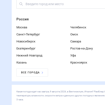
Россия
Москва
Челябинск
Санкт-Петербург
Омск
Новосибирск
Самара
Екатеринбург
Ростов-на-Дону
Нижний Новгород
Уфа
Казань
Красноярск
ВСЕ ГОРОДА
Какая погода ждет нас завтра, 9 августа 2026, в Вентимильях, Италия? Рамбл
температуре, влажности, скорости ветра и данные о других погодных явления
3 часа.