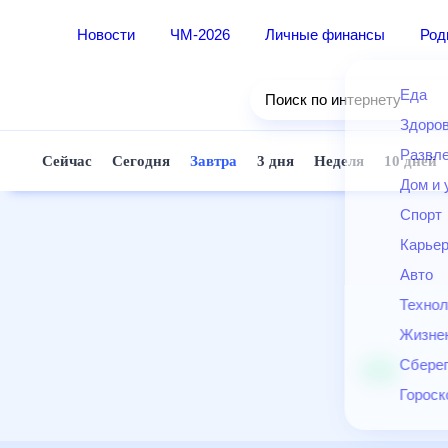
Новости
ЧМ-2026
Личные финансы
Ро
Еда
Поиск по интернету
Здор
Разв
Сейчас
Сегодня
Завтра
3 дня
Неделя
10 д
Дом 
Спор
Карь
Авто
Техн
Жизн
Сбер
Горо