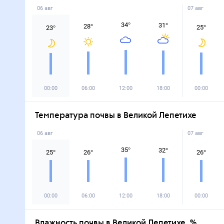
06 авг
07 авг
34
°
31
°
28
°
25
°
23
°
00:00
06:00
12:00
18:00
00:00
Температура почвы в Великой Лепетихе
06 авг
07 авг
35
°
32
°
25
°
26
°
26
°
00:00
06:00
12:00
18:00
00:00
Влажность почвы в Великой Лепетихе, %