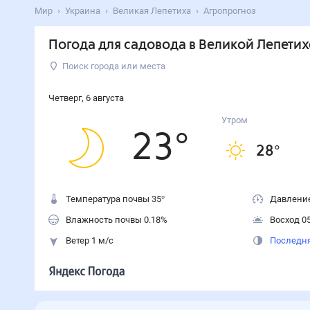
Мир
Украина
Великая Лепетиха
Агропрогноз
Погода для садовода в Великой Лепетих
Поиск города или места
Четверг
,
6
августа
Утром
23
°
28
°
Температура почвы 35°
Давление
Влажность почвы 0.18%
Восход 05
Ветер 1 м/с
Последня