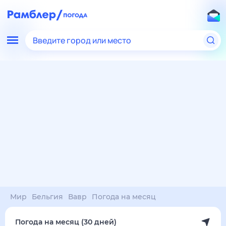
Введите город или место
Мир
Бельгия
Вавр
Погода на месяц
Погода на месяц (30 дней)
в Вавре
10 авг
–
10 сен
янв
фев
мар
апр
май
июн
июл
авг
сен
окт
ноя
дек
Ночь
34°
33°
28°
28°
27°