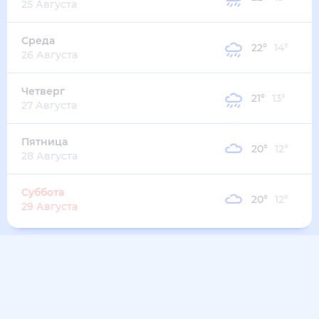
33
°
18
°
2
м/с
пятница
14 августа