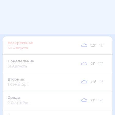
34
°
21
°
3
м/с
суббота
15 августа