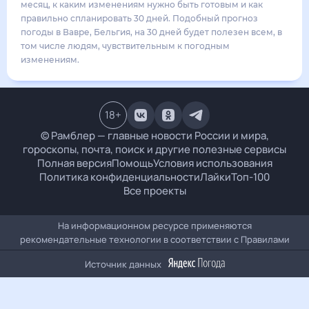
23
°
16
°
4
м/с
среда
19 августа