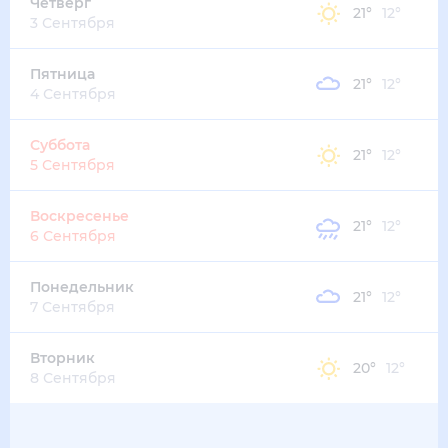
28
°
21
°
3
м/с
воскресенье
16 августа