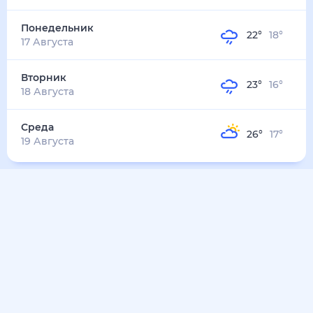
24
°
17
°
5
м/с
среда
12 августа