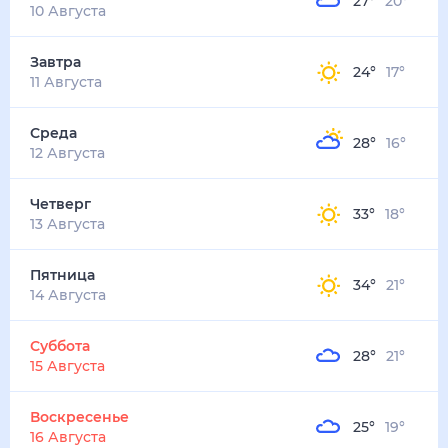
27
°
20
°
5
м/с
завтра
11 августа