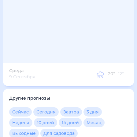
25
°
19
°
3
м/с