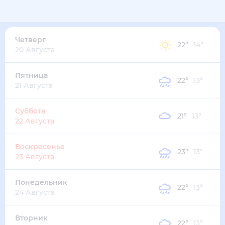
28
°
16
°
4
м/с
четверг
13 августа