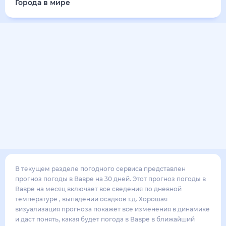
22
°
18
°
4
м/с
вторник
18 августа