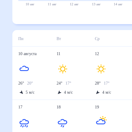
10 авг
11 авг
12 авг
13 авг
14 авг
Пн
Вт
Ср
10
августа
11
12
26
°
20
°
24
°
17
°
28
°
17
°
5
м/с
4
м/с
4
м/с
17
18
19