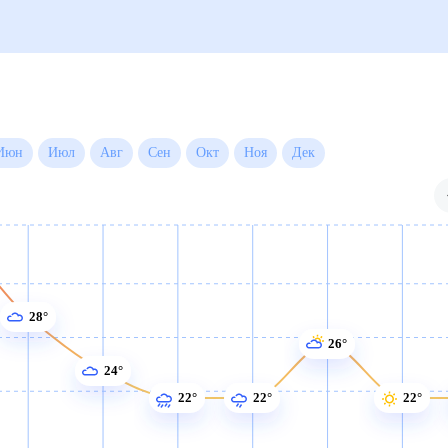
й
Июн
Июл
Авг
Сен
Окт
Ноя
Дек
28°
26°
24°
22°
22°
22°