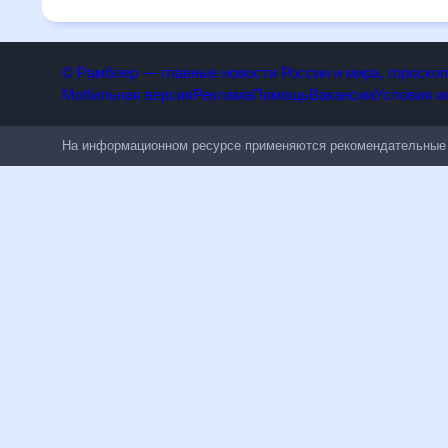
чувствительным к погодным изменениям.
© Рамблер — главные новости России и мира, гороск
Мобильная версия
Реклама
Помощь
Вакансии
Условия
На информационном ресурсе применяются рекомендательн