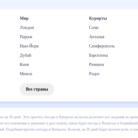
Мир
Курорты
Лондон
Сочи
Париж
Анталья
Нью-Йорк
Симферополь
Дубай
Барселона
Киев
Римини
Минск
Родос
Все страны
 погоды в Ватерлоо на 30 дней. Этот прогноз погоды в Ватерлоо на 
и осадков т.д. Хорошая визуализация прогноза покажет все изменени
 ближайший месяц, к каким изменениям нужно быть готовым и как пра
, Бельгия, на 30 дней будет полезен всем, в том числе людям,