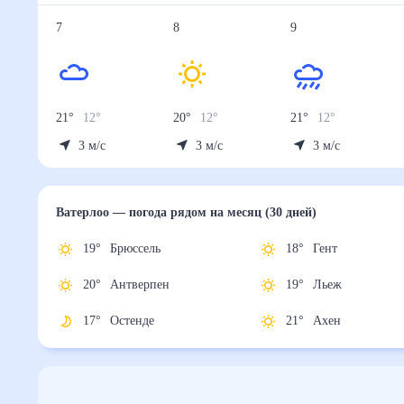
7
8
9
21
°
12
°
20
°
12
°
21
°
12
°
3
м/с
3
м/с
3
м/с
Ватерлоо
— погода рядом
на месяц (30 дней)
19
°
Брюссель
18
°
Гент
20
°
Антверпен
19
°
Льеж
17
°
Остенде
21
°
Ахен