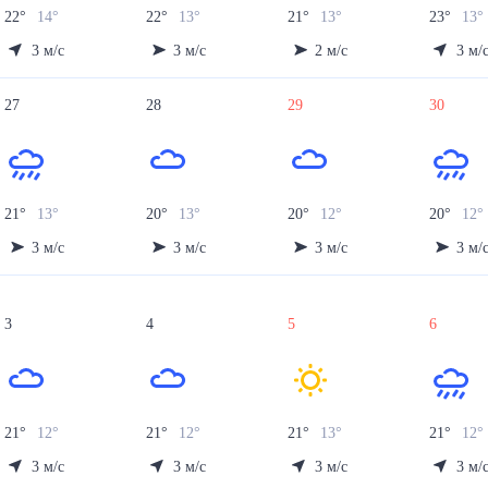
22
°
14
°
22
°
13
°
21
°
13
°
23
°
13
°
3
м/с
3
м/с
2
м/с
3
м/
27
28
29
30
21
°
13
°
20
°
13
°
20
°
12
°
20
°
12
°
3
м/с
3
м/с
3
м/с
3
м/
3
4
5
6
21
°
12
°
21
°
12
°
21
°
13
°
21
°
12
°
3
м/с
3
м/с
3
м/с
3
м/