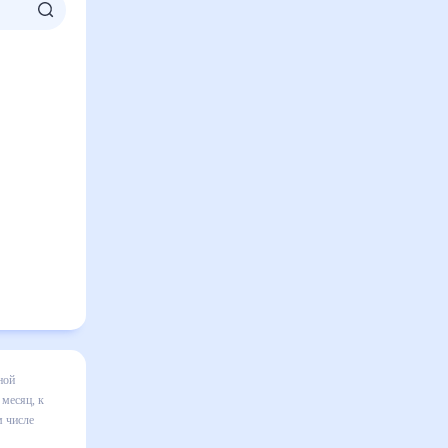
месяц
я в
вильно