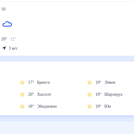
10
20
°
12
°
3
м/с
17
°
Брюгге
19
°
Лёвен
20
°
Хасселт
18
°
Шарлеруа
18
°
Эйндховен
19
°
Юи