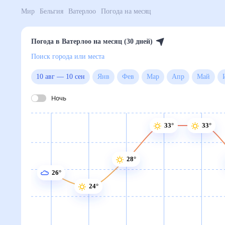
Мир
Бельгия
Ватерлоо
Погода на месяц
Погода в Ватерлоо на месяц (30 дней)
Поиск города или места
10 авг
—
10 сен
Янв
Фев
Мар
Апр
Ма
Ночь
33°
33°
28°
26°
24°