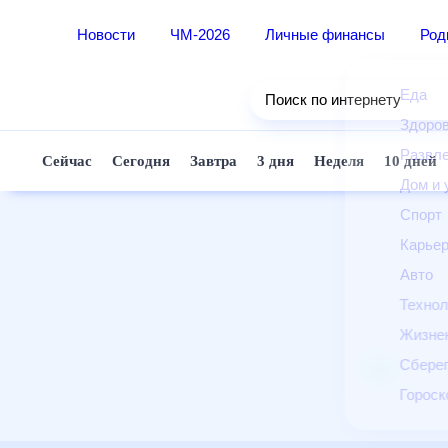
Новости
ЧМ-2026
Личные финансы
Ро
Еда
Поиск по интернету
Здор
Разв
Сейчас
Сегодня
Завтра
3 дня
Неделя
10 д
Дом 
Спор
Карь
Авто
Техн
Жизн
Сбер
Горо