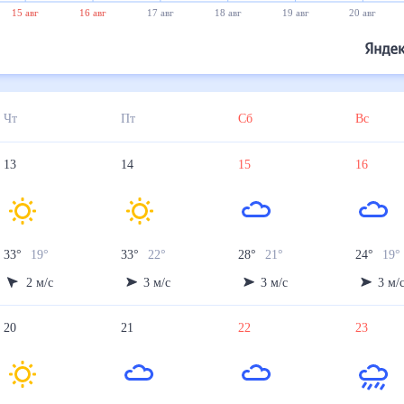
15 авг
16 авг
17 авг
18 авг
19 авг
20 авг
Чт
Пт
Сб
Вс
13
14
15
16
33
°
19
°
33
°
22
°
28
°
21
°
24
°
19
°
2
м/с
3
м/с
3
м/с
3
м/
20
21
22
23