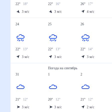
22
°
18
°
22
°
16
°
26
°
17
°
3
м/с
3
м/с
4
м/с
24
25
26
22
°
13
°
22
°
13
°
22
°
14
°
3
м/с
3
м/с
3
м/с
Погода на
сентябрь
31
1
2
21
°
12
°
20
°
12
°
21
°
12
°
3
м/с
3
м/с
2
м/с