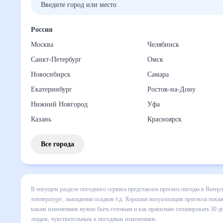
Россия
Москва
Челябинск
Санкт-Петербург
Омск
Новосибирск
Самара
Екатеринбург
Ростов-на-Дону
Нижний Новгород
Уфа
Казань
Красноярск
Все города
В текущем разделе погодного сервиса представлен прогноз
включает все сведения по дневной температуре , выпадени
динамике и даст понять, какая будет погода в Ватерлоо в
спланировать 30 дней. Подобный прогноз погоды в Ватерлоо