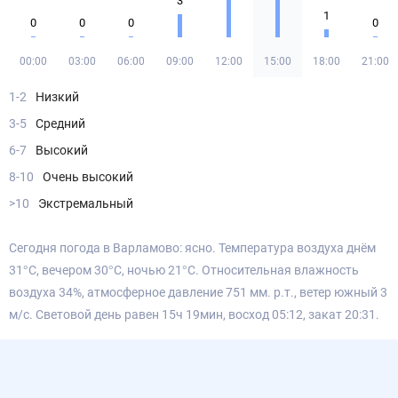
3
1
0
0
0
0
00:00
03:00
06:00
09:00
12:00
15:00
18:00
21:00
1-2
Низкий
3-5
Средний
6-7
Высокий
8-10
Очень высокий
>10
Экстремальный
Сегодня погода в Варламово: ясно. Температура воздуха днём
31°С, вечером 30°С, ночью 21°С. Относительная влажность
воздуха 34%, атмосферное давление 751 мм. р.т., ветер южный 3
м/с. Световой день равен 15ч 19мин, восход 05:12, закат 20:31.