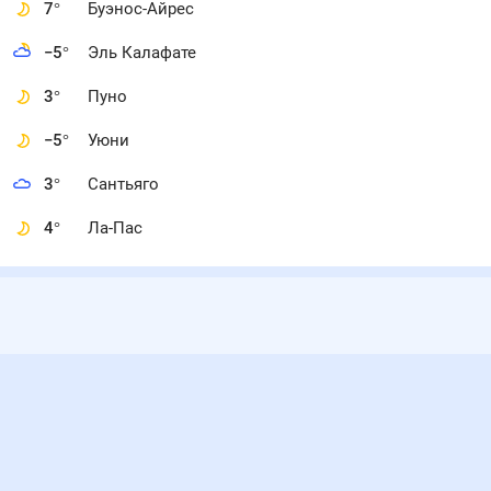
7
°
Буэнос-Айрес
−5
°
Эль Калафате
3
°
Пуно
−5
°
Уюни
3
°
Сантьяго
4
°
Ла-Пас