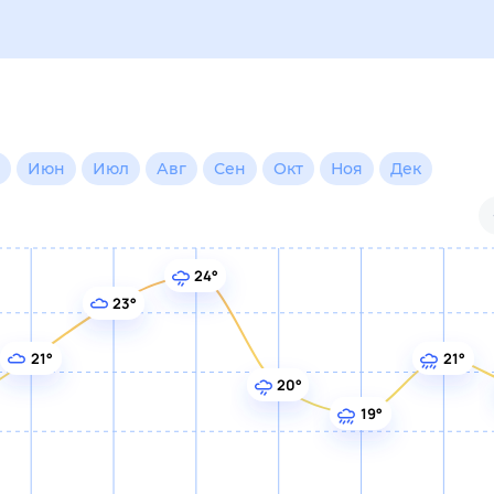
н
Июл
Авг
Сен
Окт
Ноя
Дек
24°
23°
21°
21°
20°
19°