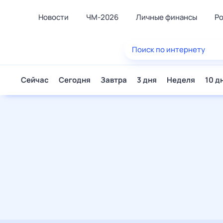
Новости
ЧМ-2026
Личные финансы
Род
Еда
Поиск по интернету
Здоро
Развле
Сейчас
Сегодня
Завтра
3 дня
Неделя
10 дней
Дом и 
Спорт
Карье
Авто
Технол
Жизне
Сберег
Горос