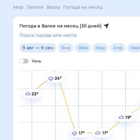
Мир
Латвия
Валка
Погода на месяц
Погода в Валке на месяц (30 дней)
Поиск города или места
9 авг
—
9 сен
Янв
Фев
Мар
Апр
Май
Ию
Ночь
24°
22°
19°
17°
17°