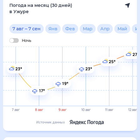
19°
17°
7 авг
8 авг
9 авг
10 авг
11 авг
12 авг
Источник данных
сегодня
7 августа