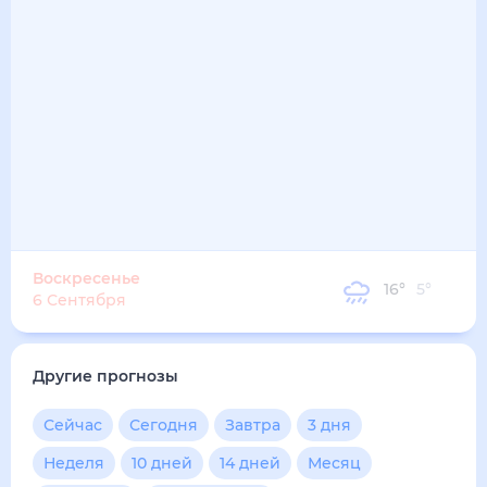
21
°
17
°