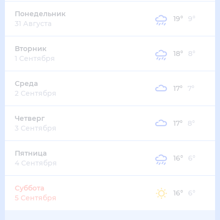
27
°
14
°
2
м/с
четверг
13 августа