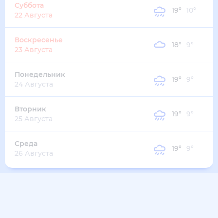
23
°
15
°
3
м/с
вторник
11 августа