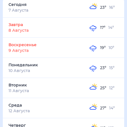
23
°
16
°
4
м/с
завтра
8 августа