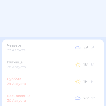
25
°
12
°
2
м/с
среда
12 августа