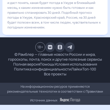
24
°
13
°
2
м/с
воскресенье
16 августа