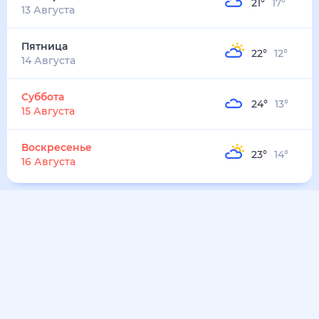
17
°
14
°
4
м/с
воскресенье
9 августа