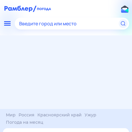
Введите город или место
Мир
Россия
Красноярский край
Ужур
Погода на месяц
Погода на месяц (30 дней)
в Ужуре
7 авг
–
7 сен
янв
фев
мар
апр
май
июн
июл
авг
сен
окт
ноя
дек
Ночь
27°
25°
23°
23°