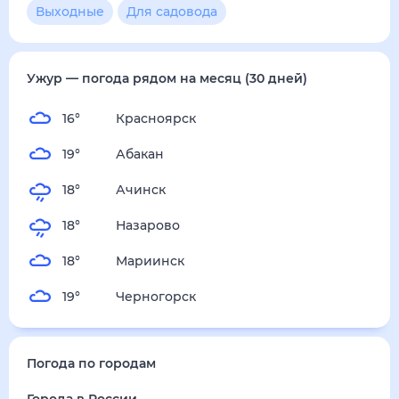
4
м/с
пятница
14 августа