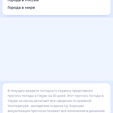
22
°
12
°
2
м/с
суббота
15 августа