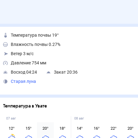
Температура почвы 19°
Влажность почвы 0.27%
Ветер 3 м/с
Давление 754 мм
Восход 04:24
Закат 20:36
Старая луна
Температура в Увате
07 авг
08 авг
12
°
15
°
20
°
18
°
14
°
16
°
22
°
20
°