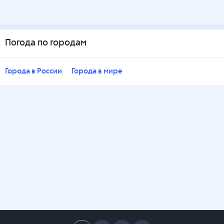
Погода по городам
Города в России
Города в мире