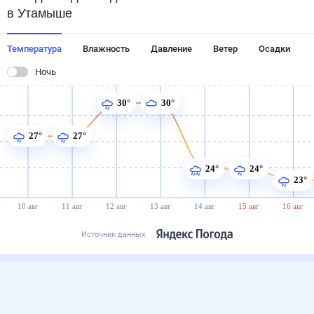
в Утамыше
Температура
Влажность
Давление
Ветер
Осадки
Ночь
30°
30°
27°
27°
24°
24°
23°
10 авг
11 авг
12 авг
13 авг
14 авг
15 авг
16 авг
Источник данных