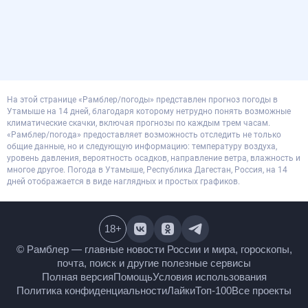
На этой странице «Рамблер/погоды» представлен прогноз погоды в
Утамыше на 14 дней, благодаря которому нетрудно понять возможные
климатические скачки, включая прогнозы по каждым трем часам.
«Рамблер/погода» предоставляет возможность отследить не только
общие данные, но и следующую информацию: температуру воздуха,
уровень давления, вероятность осадков, направление ветра, влажность и
многое другое. Погода в Утамыше, Республика Дагестан, Россия, на 14
дней отображается в виде наглядных и простых графиков.
18
+
© Рамблер — главные новости России и мира,
гороскопы, почта, поиск и другие полезные сервисы
Полная версия
Помощь
Условия использования
Политика конфиденциальности
Лайки
Топ-100
Все проекты