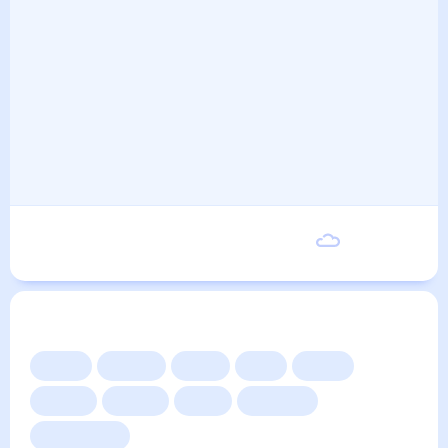
Суббота
30
°
24
°
5 Сентября
Другие прогнозы
Сейчас
Сегодня
Завтра
3 дня
Неделя
10 дней
14 дней
Месяц
Выходные
Для садовода