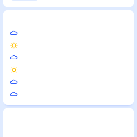
Усюэ
— погода рядом
на месяц (30 дней)
34
°
Ханчжоу
33
°
Нанкин
32
°
Чанша
33
°
Ухань
32
°
Хэфэй
32
°
Цзюцзян
Погода по городам
Города в России