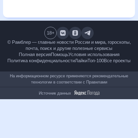
ближайший месяц, к каким изменениям нужно быть
готовым и как правильно спланировать 30 дней. Подобный
прогноз погоды в Усюэ, Китай, Китай, на 30 дней будет
полезен всем, в том числе людям, чувствительным к
погодным изменениям.
18
+
© Рамблер — главные новости России и мира,
гороскопы, почта, поиск и другие полезные сервисы
Полная версия
Помощь
Условия использования
Политика конфиденциальности
Лайки
Топ-100
Все проекты
На информационном ресурсе применяются
рекомендательные технологии в соответствии с
Правилами
Источник данных