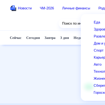
Новости
ЧМ-2026
Личные финансы
Ро
Еда
Поиск по интернету
Здор
Разв
Сейчас
Сегодня
Завтра
3 дня
Неделя
10 д
Дом 
Спор
Карь
Авто
Техн
Жизн
Сбер
Горо