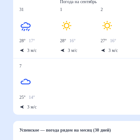
Погода на
сентябрь
31
1
2
28
°
17
°
28
°
16
°
27
°
16
°
3
м/с
3
м/с
3
м/с
7
25
°
14
°
3
м/с
Успенское
— погода рядом
на месяц (30 дней)