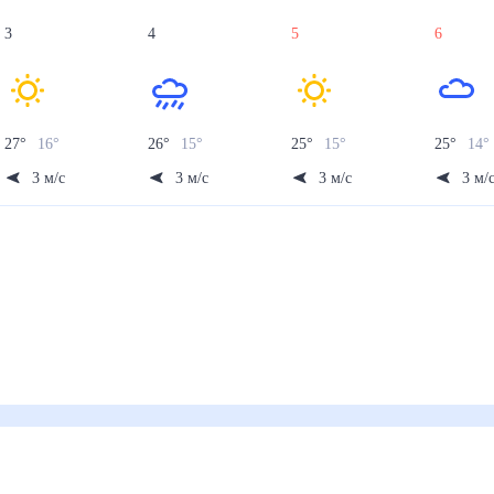
3
4
5
6
27
°
16
°
26
°
15
°
25
°
15
°
25
°
14
°
3
м/с
3
м/с
3
м/с
3
м/