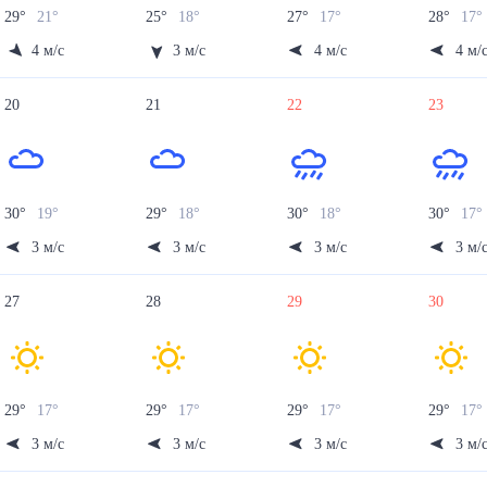
29
°
21
°
25
°
18
°
27
°
17
°
28
°
17
°
4
м/с
3
м/с
4
м/с
4
м/
20
21
22
23
30
°
19
°
29
°
18
°
30
°
18
°
30
°
17
°
3
м/с
3
м/с
3
м/с
3
м/
27
28
29
30
29
°
17
°
29
°
17
°
29
°
17
°
29
°
17
°
3
м/с
3
м/с
3
м/с
3
м/