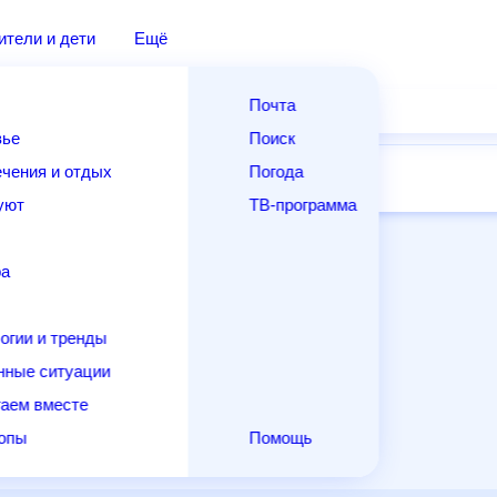
дители и дети
Ещё
Почта
овье
Поиск
лечения и отдых
Погода
ней
14 дней
Месяц
Выходные
Для садовода
и уют
ТВ-программа
т
ера
ологии и тренды
енные ситуации
егаем вместе
скопы
Помощь