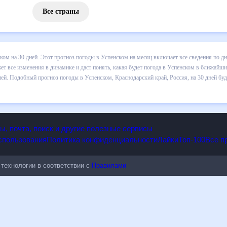
Все страны
ком на 30 дней. Этот прогноз погоды в Успенском на месяц включает все сведения по д
ет все изменения в динамике и даст понять, какая будет погода в Успенском в ближайши
й. Подобный прогноз погоды в Успенском, Краснодарский край, Россия, на 30 дней буд
опы, почта, поиск и другие полезные сервисы
 использования
Политика конфиденциальности
Лайки
Топ-100
ые технологии в соответствии с
Правилами