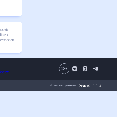
невной
й месяц, к
ет полезен
18
+
Все проекты
Источник данных