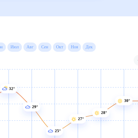
н
Июл
Авг
Сен
Окт
Ноя
Дек
32°
30°
29°
28°
27°
25°