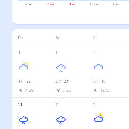
7 авг
8 авг
9 авг
10 авг
11 авг
Пн
Вт
Ср
3
4
5
35
°
22
°
28
°
23
°
31
°
18
°
7
м/с
3
м/с
4
м/с
10
11
12