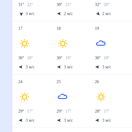
31
°
22
°
30
°
21
°
32
°
20
°
3
м/с
2
м/с
2
м/с
17
18
19
30
°
18
°
30
°
19
°
30
°
18
°
3
м/с
3
м/с
3
м/с
24
25
26
29
°
17
°
29
°
17
°
28
°
17
°
3
м/с
3
м/с
3
м/с