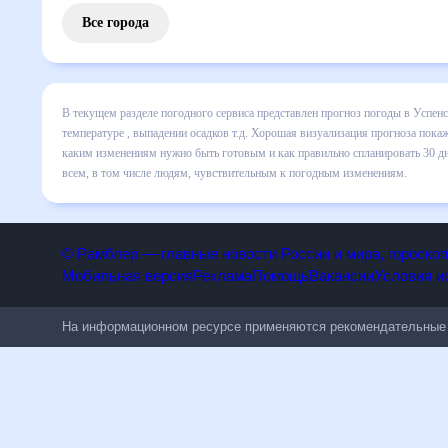
Все города
В текущем разделе погодного сервиса представлен прогноз погоды в Успенс
температуре , выпадении осадков т.д. Хорошая визуализация прогноза покаж
каким изменениям нужно быть готовым и как правильно спланировать 30 дне
всем, в том числе людям, чувствительным к погодным изменениям.
© Рамблер — главные новости России и мира, гороск
Мобильная версия
Реклама
Помощь
Вакансии
Условия
На информационном ресурсе применяются рекомендательн