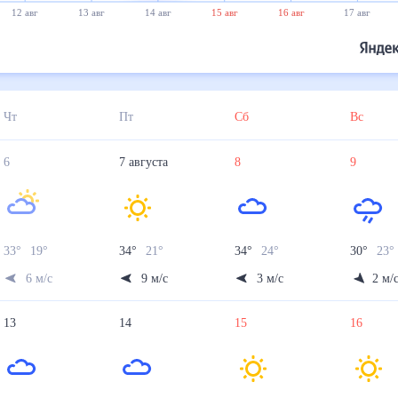
12 авг
13 авг
14 авг
15 авг
16 авг
17 авг
Чт
Пт
Сб
Вс
6
7
августа
8
9
33
°
19
°
34
°
21
°
34
°
24
°
30
°
23
°
6
м/с
9
м/с
3
м/с
2
м/
13
14
15
16