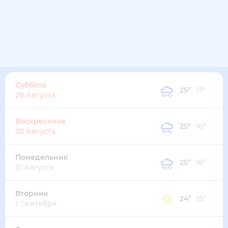
Суббота
25
°
17
°
29 Августа
Воскресенье
25
°
16
°
30 Августа
Понедельник
25
°
16
°
31 Августа
Вторник
24
°
15
°
1 Сентября