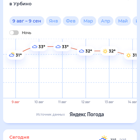
в Урбино
9 авг
–
9 сен
Янв
Фев
Мар
Апр
Май
И
Ночь
33°
33°
32°
32°
31°
31°
9 авг
10 авг
11 авг
12 авг
13 авг
14 авг
Источник данных
Сегодня