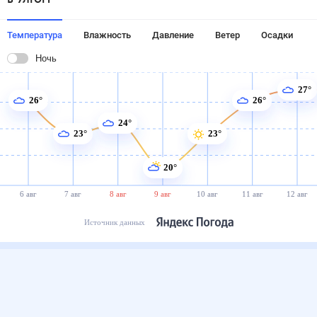
Температура
Влажность
Давление
Ветер
Осадки
Ночь
27°
26°
26°
24°
23°
23°
20°
6 авг
7 авг
8 авг
9 авг
10 авг
11 авг
12 авг
Источник данных