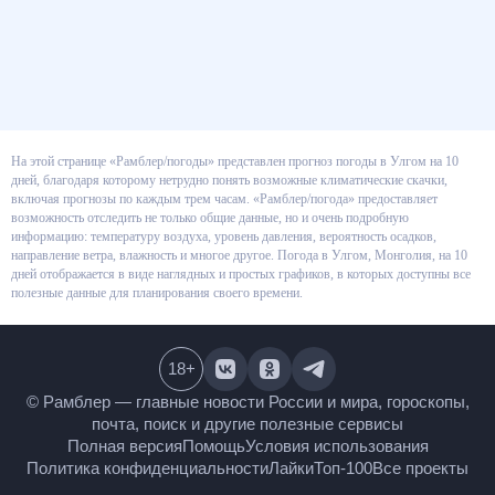
На этой странице «Рамблер/погоды» представлен прогноз погоды в
Улгом на 10 дней, благодаря которому нетрудно понять возможные
климатические скачки, включая прогнозы по каждым трем часам.
«Рамблер/погода» предоставляет возможность отследить не только
общие данные, но и очень подробную информацию: температуру воздуха,
уровень давления, вероятность осадков, направление ветра, влажность и
многое другое. Погода в Улгом, Монголия, на 10 дней отображается в
виде наглядных и простых графиков, в которых доступны все полезные
данные для планирования своего времени.
18
+
© Рамблер — главные новости России и мира,
гороскопы, почта, поиск и другие полезные сервисы
Полная версия
Помощь
Условия использования
Политика конфиденциальности
Лайки
Топ-100