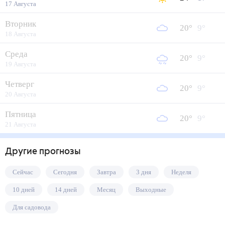
17 Августа
Вторник
20
°
9
°
18 Августа
Среда
20
°
9
°
19 Августа
Четверг
20
°
9
°
20 Августа
Пятница
20
°
9
°
21 Августа
Другие прогнозы
Сейчас
Сегодня
Завтра
3 дня
Неделя
10 дней
14 дней
Месяц
Выходные
Для садовода