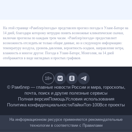
На этой странице «Рамблер/погоды» представлен прогноз погоды в
Улане-Баторе на 14 дней, благодаря которому нетрудно понять
возможные климатические скачки, включая прогнозы по каждым трем
часам. «Рамблер/погода» предоставляет возможность отследить не
только общие данные, но и следующую информацию: температуру
воздуха, уровень давления, вероятность осадков, направление ветра,
влажность и многое другое. Погода в Улане-Баторе, Монголия, на 14 дней
отображается в виде наглядных и простых графиков.
18
+
© Рамблер — главные новости России и мира,
гороскопы, почта, поиск и другие полезные сервисы
Полная версия
Помощь
Условия использования
Политика конфиденциальности
Лайки
Топ-100
Все проекты
На информационном ресурсе применяются