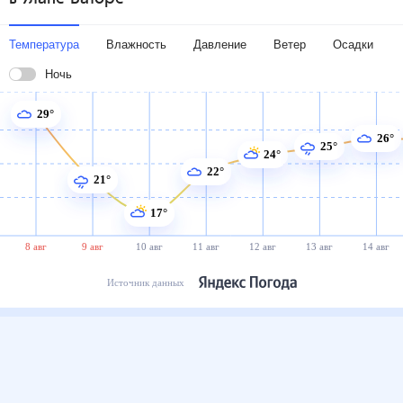
Температура
Влажность
Давление
Ветер
Осадки
Ночь
29°
26°
25°
24°
22°
21°
17°
8 авг
9 авг
10 авг
11 авг
12 авг
13 авг
14 авг
Источник данных