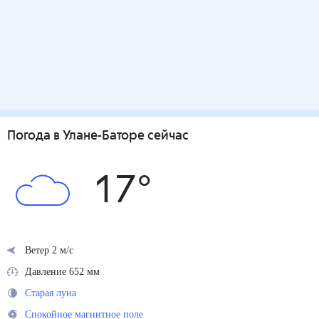
Погода
в Улане-Баторе
сейчас
17
°
Ветер 2 м/с
Давление 652 мм
Старая луна
Спокойное магнитное поле