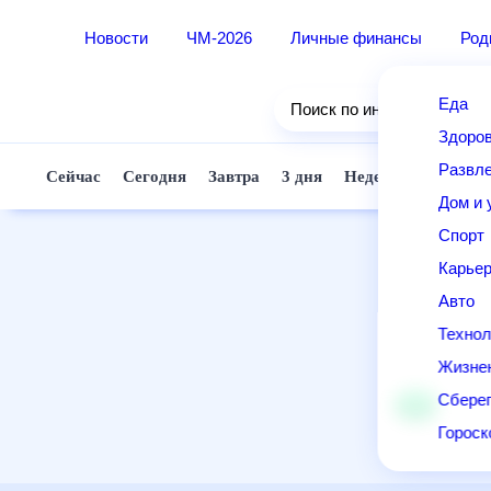
Новости
ЧМ-2026
Личные финансы
Ро
Еда
Поиск по интернету
Здор
Разв
Сейчас
Сегодня
Завтра
3 дня
Неделя
10 д
Дом 
Спор
Карь
Авто
Техн
Жизн
Сбер
Горо