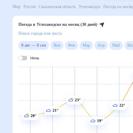
Мир
Россия
Сахалинская область
Углезаводск
Погода на месяц
Погода в Углезаводске на месяц (30 дней)
Поиск города или места
8 авг
—
8 сен
Янв
Фев
Мар
Апр
Май
Ию
Ночь
23°
22°
21°
20°
19°