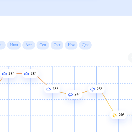
н
Июл
Авг
Сен
Окт
Ноя
Дек
28°
28°
25°
25°
24°
20°