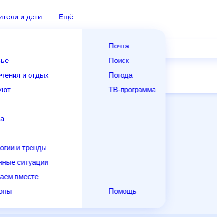
дители и дети
Ещё
Почта
овье
Поиск
лечения и отдых
Погода
ней
14 дней
Месяц
Выходные
Для садовода
и уют
ТВ-программа
т
ера
ологии и тренды
енные ситуации
егаем вместе
скопы
Помощь