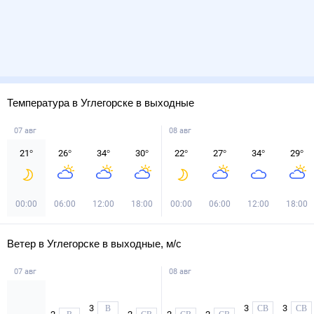
Температура в Углегорске в выходные
07 авг
08 авг
21
°
26
°
34
°
30
°
22
°
27
°
34
°
29
°
00:00
06:00
12:00
18:00
00:00
06:00
12:00
18:00
Ветер в Углегорске в выходные, м/с
07 авг
08 авг
3
3
3
В
СВ
СВ