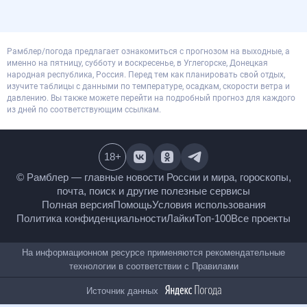
Рамблер/погода предлагает ознакомиться с прогнозом на выходные, а
именно на пятницу, субботу и воскресенье, в Углегорске, Донецкая
народная республика, Россия. Перед тем как планировать свой отдых,
изучите таблицы с данными по температуре, осадкам, скорости ветра и
давлению. Вы также можете перейти на подробный прогноз для каждого
из дней по соответствующим ссылкам.
18
+
© Рамблер — главные новости России и мира,
гороскопы, почта, поиск и другие полезные сервисы
Полная версия
Помощь
Условия использования
Политика конфиденциальности
Лайки
Топ-100
Все проекты
На информационном ресурсе применяются
рекомендательные технологии в соответствии с
Правилами
Источник данных