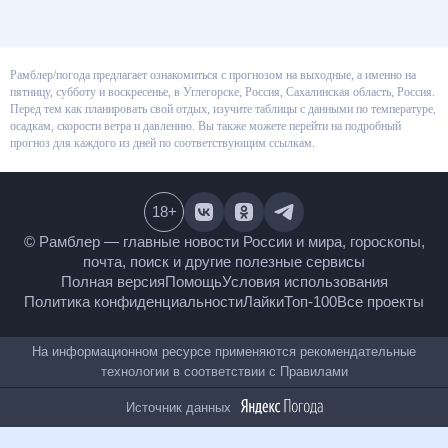
Рамблер/погода предлагает ознакомиться с прогнозом на выходные, а
именно на пятницу, субботу и воскресенье, в Углегорске, Россия,
Сахалинская область, Россия. Перед тем как планировать свой отдых,
изучите таблицы с данными по температуре, осадкам, скорости ветра и
давлению. Вы также можете перейти на подробный прогноз для каждого
из дней по соответствующим ссылкам.
18
+
© Рамблер — главные новости России и мира,
гороскопы, почта, поиск и другие полезные сервисы
Полная версия
Помощь
Условия использования
Политика конфиденциальности
Лайки
Топ-100
Все проекты
На информационном ресурсе применяются
рекомендательные технологии в соответствии с
Правилами
Источник данных