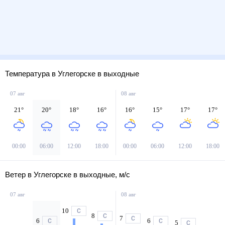
Температура в Углегорске в выходные
07 авг
08 авг
21
°
20
°
18
°
16
°
16
°
15
°
17
°
17
°
00:00
06:00
12:00
18:00
00:00
06:00
12:00
18:00
Ветер в Углегорске в выходные, м/с
07 авг
08 авг
10
С
8
С
7
С
6
6
С
С
5
С