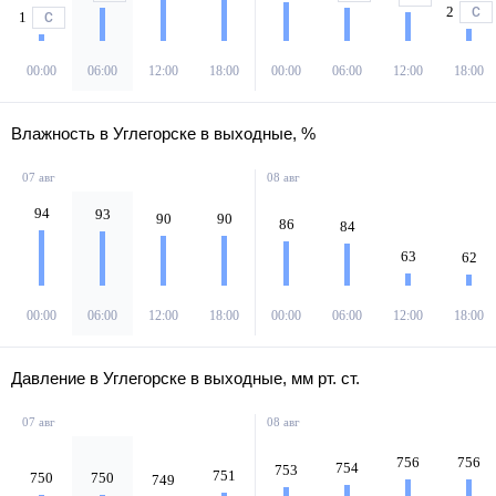
2
С
1
С
00:00
06:00
12:00
18:00
00:00
06:00
12:00
18:00
Влажность в Углегорске в выходные, %
07 авг
08 авг
94
93
90
90
86
84
63
62
00:00
06:00
12:00
18:00
00:00
06:00
12:00
18:00
Давление в Углегорске в выходные, мм рт. ст.
07 авг
08 авг
756
756
754
753
751
750
750
749