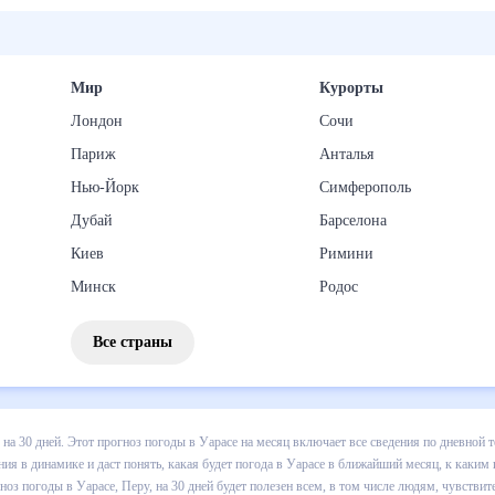
Мир
Курорты
Лондон
Сочи
Париж
Анталья
Нью-Йорк
Симферополь
Дубай
Барселона
Киев
Римини
Минск
Родос
Все страны
погоды в Уарасе на 30 дней. Этот прогноз погоды в Уарасе на месяц
 т.д. Хорошая визуализация прогноза покажет все изменения в динам
 каким изменениям нужно быть готовым и как правильно спланировать