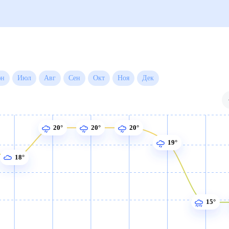
Июн
Июл
Авг
Сен
Окт
Ноя
Дек
20°
20°
20°
19°
18°
15°