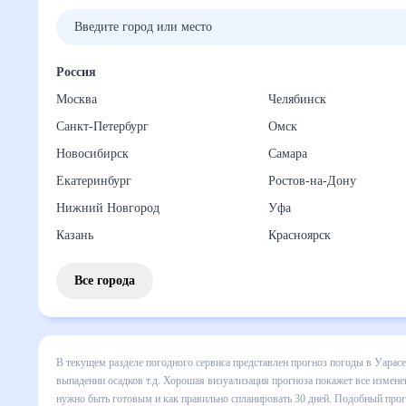
Россия
Москва
Челябинск
Санкт-Петербург
Омск
Новосибирск
Самара
Екатеринбург
Ростов-на-Дону
Нижний Новгород
Уфа
Казань
Красноярск
Все города
В текущем разделе погодного сервиса представлен прогноз 
все сведения по дневной температуре , выпадении осадков
понять, какая будет погода в Уарасе в ближайший месяц, к