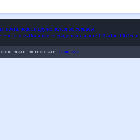
т полезен всем, в том числе людям, чувствительным к погодным изм
опы, почта, поиск и другие полезные сервисы
 использования
Политика конфиденциальности
Лайки
Топ-100
ые технологии в соответствии с
Правилами