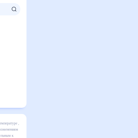
 включает
ике и даст
 30 дней.