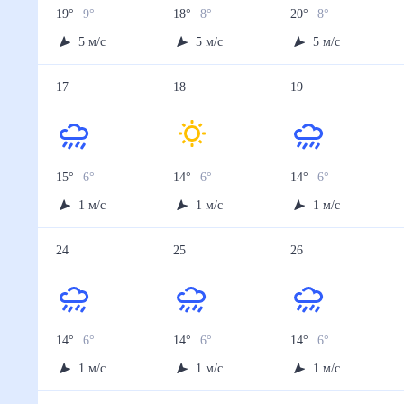
19
°
9
°
18
°
8
°
20
°
8
°
5
м/с
5
м/с
5
м/с
17
18
19
15
°
6
°
14
°
6
°
14
°
6
°
1
м/с
1
м/с
1
м/с
24
25
26
14
°
6
°
14
°
6
°
14
°
6
°
1
м/с
1
м/с
1
м/с