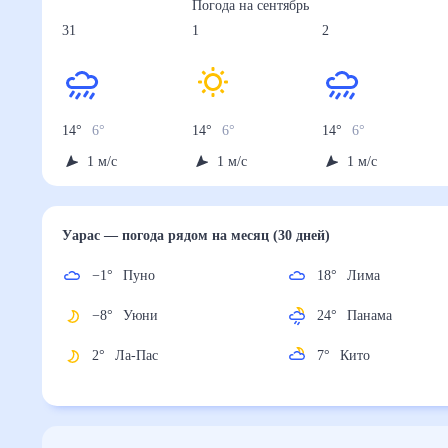
Погода на
сентябрь
31
1
2
14
°
6
°
14
°
6
°
14
°
6
°
1
м/с
1
м/с
1
м/с
Уарас
— погода рядом
на месяц (30 дней)
−1
°
Пуно
18
°
Лима
−8
°
Уюни
24
°
Панама
2
°
Ла-Пас
7
°
Кито