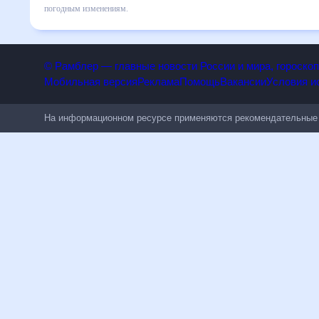
Подобный прогноз погоды в Уарасе, Перу, на 30 дней буде
© Рамблер — главные новости России и мира, гороск
Мобильная версия
Реклама
Помощь
Вакансии
Условия
На информационном ресурсе применяются рекомендательн