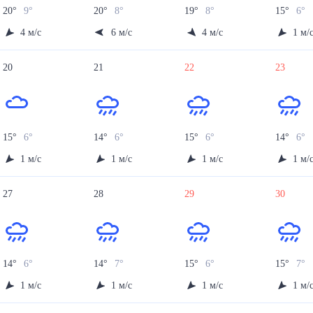
20
°
9
°
20
°
8
°
19
°
8
°
15
°
6
°
4
м/с
6
м/с
4
м/с
1
м/
20
21
22
23
15
°
6
°
14
°
6
°
15
°
6
°
14
°
6
°
1
м/с
1
м/с
1
м/с
1
м/
27
28
29
30
14
°
6
°
14
°
7
°
15
°
6
°
15
°
7
°
1
м/с
1
м/с
1
м/с
1
м/