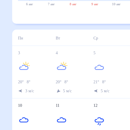
6 авг
7 авг
8 авг
9 авг
10 авг
Пн
Вт
Ср
3
4
5
20
°
8
°
20
°
8
°
21
°
8
°
3
м/с
5
м/с
5
м/с
10
11
12