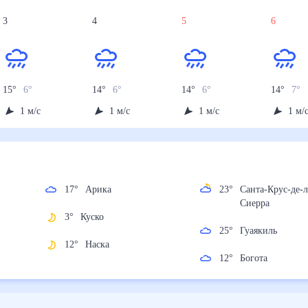
3
4
5
6
15
°
6
°
14
°
6
°
14
°
6
°
14
°
7
°
1
м/с
1
м/с
1
м/с
1
м/
17
°
Арика
23
°
Санта-Крус-д
Сиерра
3
°
Куско
25
°
Гуаякиль
12
°
Наска
12
°
Богота