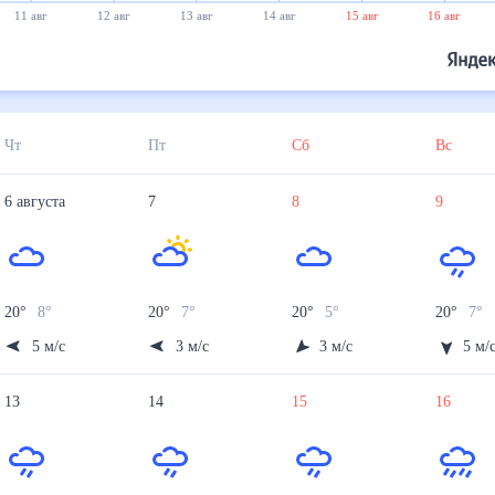
11 авг
12 авг
13 авг
14 авг
15 авг
16 авг
Чт
Пт
Сб
Вс
6
августа
7
8
9
20
°
8
°
20
°
7
°
20
°
5
°
20
°
7
°
5
м/с
3
м/с
3
м/с
5
м/
13
14
15
16