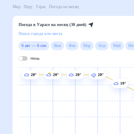
Мир
Перу
Уарас
Погода на месяц
Погода в Уарасе на месяц (30 дней)
Поиск города или места
6 авг
—
6 сен
Янв
Фев
Мар
Апр
Май
Ночь
20°
20°
20°
20°
19°