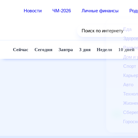
Новости
ЧМ-2026
Личные финансы
Ро
Еда
Поиск по интернету
Здор
Разв
Сейчас
Сегодня
Завтра
3 дня
Неделя
10 д
Дом 
Спор
Карь
Авто
Техн
Жизн
Сбер
Горо