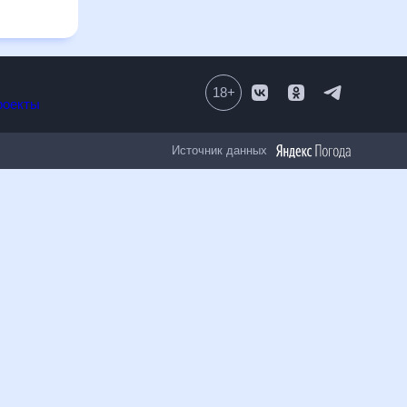
енениям.
18
+
Все проекты
Источник данных