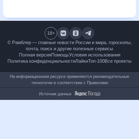
и даст понять, какая будет погода в Тюлячах в ближайший
месяц, к каким изменениям нужно быть готовым и как
правильно спланировать 30 дней. Подобный прогноз
погоды в Тюлячах, Республика Татарстан, Россия, на 30
дней будет полезен всем, в том числе людям,
чувствительным к погодным изменениям.
18
+
© Рамблер — главные новости России и мира,
гороскопы, почта, поиск и другие полезные сервисы
Полная версия
Помощь
Условия использования
Политика конфиденциальности
Лайки
Топ-100
Все проекты
На информационном ресурсе применяются
рекомендательные технологии в соответствии с
Правилами
Источник данных