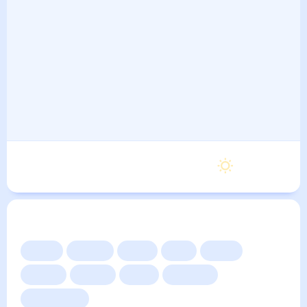
Суббота
18
°
8
°
5 Сентября
Другие прогнозы
Сейчас
Сегодня
Завтра
3 дня
Неделя
10 дней
14 дней
Месяц