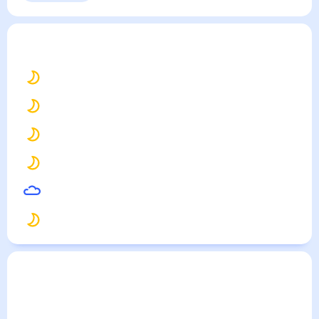
Выходные
Для садовода
Тюлячи
— погода рядом
на месяц (30 дней)
17
°
Казань
15
°
Нижнекамск
15
°
Елабуга
15
°
Волжск
14
°
Вятские Поляны
15
°
Зеленодольск
Погода по городам